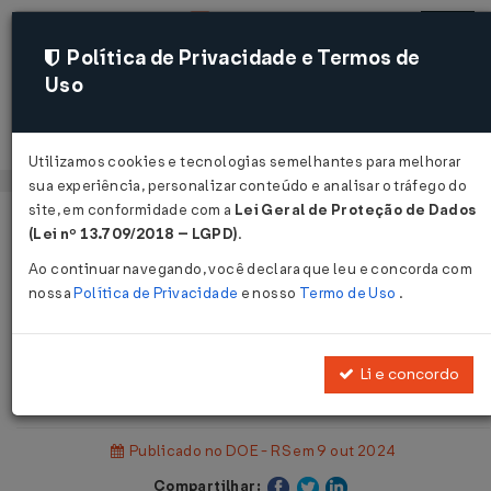
Política de Privacidade e Termos de
Uso
Acessar
Utilizamos cookies e tecnologias semelhantes para melhorar
sua experiência, personalizar conteúdo e analisar o tráfego do
site, em conformidade com a
Lei Geral de Proteção de Dados
Página Inicial
Legislações
(Lei nº 13.709/2018 – LGPD)
.
Legislação Estadual - Rio Grande do Sul
Ao continuar navegando, você declara que leu e concorda com
nossa
Política de Privacidade
e nosso
Termo de Uso
.
Voltar
Instrução Normativa RE Nº 98 DE
Li e concordo
04/10/2024
Publicado no DOE - RS em 9 out 2024
Compartilhar: