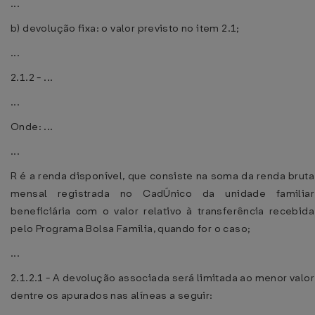
...
b) devolução fixa: o valor previsto no item 2.1;
...
2.1.2 - ...
...
Onde: ...
...
R é a renda disponível, que consiste na soma da renda bruta
mensal registrada no CadÚnico da unidade familiar
beneficiária com o valor relativo à transferência recebida
pelo Programa Bolsa Família, quando for o caso;
...
2.1.2.1 - A devolução associada será limitada ao menor valor
dentre os apurados nas alíneas a seguir: