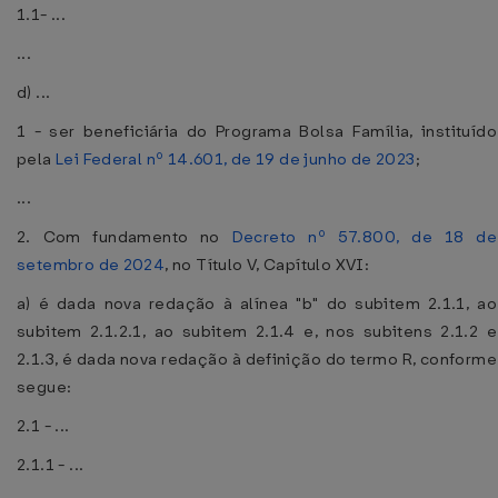
1.1- ...
...
d) ...
1 - ser beneficiária do Programa Bolsa Família, instituído
pela
Lei Federal nº 14.601, de 19 de junho de 2023
;
...
2. Com fundamento no
Decreto nº 57.800, de 18 de
setembro de 2024
, no Título V, Capítulo XVI:
a) é dada nova redação à alínea "b" do subitem 2.1.1, ao
subitem 2.1.2.1, ao subitem 2.1.4 e, nos subitens 2.1.2 e
2.1.3, é dada nova redação à definição do termo R, conforme
segue:
2.1 - ...
2.1.1 - ...