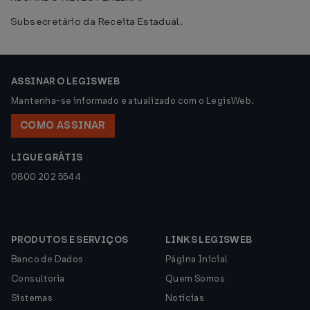
Subsecretário da Receita Estadual.
ASSINAR O LEGISWEB
Mantenha-se informado e atualizado com o LegisWeb.
COMO ASSINAR
LIGUE GRÁTIS
0800 202 5544
PRODUTOS E SERVIÇOS
LINKS LEGISWEB
Banco de Dados
Página Inicial
Consultoria
Quem Somos
Sistemas
Notícias