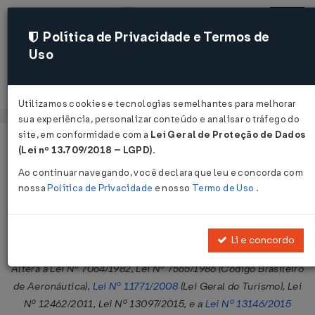
Política de Privacidade e Termos de
Uso
Acessar
Utilizamos cookies e tecnologias semelhantes para melhorar
sua experiência, personalizar conteúdo e analisar o tráfego do
site, em conformidade com a
Lei Geral de Proteção de Dados
Página Inicial
Legislações
Legislação Federal
Voltar
(Lei nº 13.709/2018 – LGPD)
.
Ao continuar navegando, você declara que leu e concorda com
Lei Nº 14978 DE 18/09/2024
nossa
Política de Privacidade
e nosso
Termo de Uso
.
Publicado no DOU em 19 set 2024
Compartilhar:
Li e concordo
Altera a Lei Nº 7064/1982, Lei Nº 7565/1986 (Código Brasileiro
de Aeronáutica),
Lei Nº 11771/2008
(Lei Geral do Turismo), Lei
Nº 12462/2011, Lei Nº 13097/2015, e a
Lei Nº 13146/2015