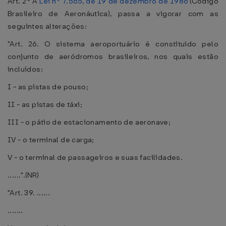
Art. 2º A
Lei nº 7.565, de 19 de dezembro de 1986
(Código
Brasileiro de Aeronáutica), passa a vigorar com as
seguintes alterações:
"Art. 26. O sistema aeroportuário é constituído pelo
conjunto de aeródromos brasileiros, nos quais estão
incluídos:
I - as pistas de pouso;
II - as pistas de táxi;
III - o pátio de estacionamento de aeronave;
IV - o terminal de carga;
V - o terminal de passageiros e suas facilidades.
......".(NR)
"Art. 39. ......
.......