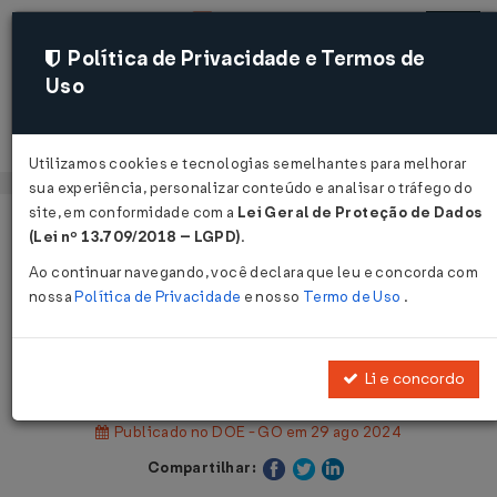
Política de Privacidade e Termos de
Uso
Acessar
Utilizamos cookies e tecnologias semelhantes para melhorar
sua experiência, personalizar conteúdo e analisar o tráfego do
site, em conformidade com a
Lei Geral de Proteção de Dados
Página Inicial
Legislações
Legislação Estadual - Goiás
(Lei nº 13.709/2018 – LGPD)
.
Ao continuar navegando, você declara que leu e concorda com
Voltar
nossa
Política de Privacidade
e nosso
Termo de Uso
.
Decreto Legislativo Nº 632 DE
28/08/2024
Li e concordo
Publicado no DOE - GO em 29 ago 2024
Compartilhar: