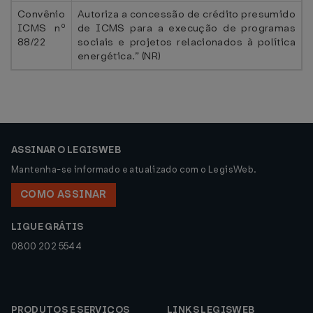
Convênio
Autoriza a concessão de crédito presumido
ICMS nº
de ICMS para a execução de programas
88/22
sociais e projetos relacionados à política
energética.” (NR)
ASSINAR O LEGISWEB
Mantenha-se informado e atualizado com o LegisWeb.
COMO ASSINAR
LIGUE GRÁTIS
0800 202 5544
PRODUTOS E SERVIÇOS
LINKS LEGISWEB