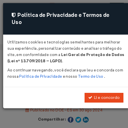
Política de Privacidade e Termos de
Uso
Acessar
Utilizamos cookies e tecnologias semelhantes para melhorar
sua experiência, personalizar conteúdo e analisar o tráfego do
site, em conformidade com a
Lei Geral de Proteção de Dados
Página Inicial
Legislações
(Lei nº 13.709/2018 – LGPD)
.
Legislação Estadual - Espírito Santo
Ao continuar navegando, você declara que leu e concorda com
nossa
Política de Privacidade
e nosso
Termo de Uso
.
Voltar
Lei Nº 12202 DE 29/08/2024
Li e concordo
Publicado no DOE - ES em 30 ago 2024
Compartilhar: