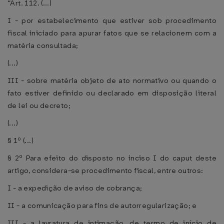
“Art. 112. (...)
I - por estabelecimento que estiver sob procedimento
fiscal iniciado para apurar fatos que se relacionem com a
matéria consultada;
(...)
III - sobre matéria objeto de ato normativo ou quando o
fato estiver definido ou declarado em disposição literal
de lei ou decreto;
(...)
§ 1º (...)
§ 2º Para efeito do disposto no inciso I do caput deste
artigo, considera-se procedimento fiscal, entre outros:
I - a expedição de aviso de cobrança;
II - a comunicação para fins de autorregularização; e
III - a lavratura de intimação, de termo de início de