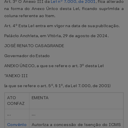
Art. 3º O Anexo III da
Lei nº 7.000, de 2001
, fica alterado
na forma do Anexo Único desta Lei, ficando suprimida a
coluna referente ao item.
Art. 4º Esta Lei entra em vigor na data de sua publicação.
Palácio Anchieta, em Vitória, 29 de agosto de 2024.
JOSÉ RENATO CASAGRANDE
Governador do Estado
ANEXO ÚNICO, a que se refere o art. 3º desta Lei
“ANEXO III
(a que se refere o art. 5º, § 1º, da Lei 7.000, de 2001)
ATO
EMENTA
CONFAZ
...
...
Convênio
Autoriza a concessão de isenção do ICMS