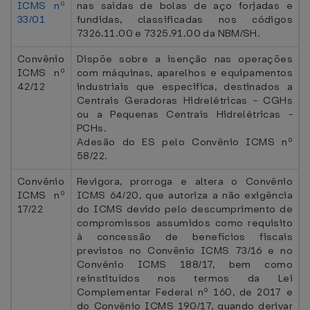
ICMS nº
nas saídas de bolas de aço forjadas e
33/01
fundidas, classificadas nos códigos
7326.11.00 e 7325.91.00 da NBM/SH.
Convênio
Dispõe sobre a isenção nas operações
ICMS nº
com máquinas, aparelhos e equipamentos
42/12
industriais que especifica, destinados a
Centrais Geradoras Hidrelétricas - CGHs
ou a Pequenas Centrais Hidrelétricas -
PCHs.
Adesão do ES pelo Convênio ICMS nº
58/22.
Convênio
Revigora, prorroga e altera o Convênio
ICMS nº
ICMS 64/20, que autoriza a não exigência
17/22
do ICMS devido pelo descumprimento de
compromissos assumidos como requisito
à concessão de benefícios fiscais
previstos no Convênio ICMS 73/16 e no
Convênio ICMS 188/17, bem como
reinstituídos nos termos da Lei
Complementar Federal nº 160, de 2017 e
do Convênio ICMS 190/17, quando derivar