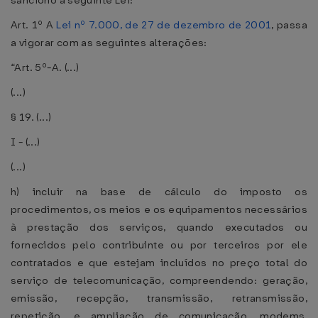
sanciono a seguinte Lei:
Art. 1º A
Lei nº 7.000, de 27 de dezembro de 2001
, passa
a vigorar com as seguintes alterações:
“Art. 5º-A. (...)
(...)
§ 19. (...)
I - (...)
(...)
h) incluir na base de cálculo do imposto os
procedimentos, os meios e os equipamentos necessários
à prestação dos serviços, quando executados ou
fornecidos pelo contribuinte ou por terceiros por ele
contratados e que estejam incluídos no preço total do
serviço de telecomunicação, compreendendo: geração,
emissão, recepção, transmissão, retransmissão,
repetição, e ampliação de comunicação, modems,