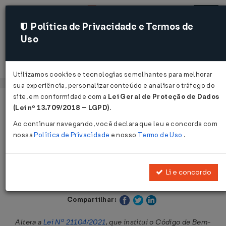
Política de Privacidade e Termos de
Uso
Acessar
Utilizamos cookies e tecnologias semelhantes para melhorar
sua experiência, personalizar conteúdo e analisar o tráfego do
site, em conformidade com a
Lei Geral de Proteção de Dados
Página Inicial
Legislações
Legislação Estadual - Goiás
(Lei nº 13.709/2018 – LGPD)
.
Ao continuar navegando, você declara que leu e concorda com
Voltar
nossa
Política de Privacidade
e nosso
Termo de Uso
.
Lei Nº 22917 DE 08/08/2024
Li e concordo
Publicado no DOE - GO em 9 ago 2024
Compartilhar:
Altera a
Lei Nº 21104/2021
, que institui o Código de Bem-