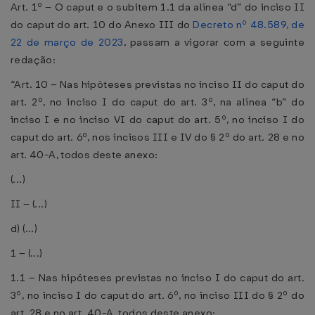
Art. 1º – O caput e o subitem 1.1 da alínea “d” do inciso II
do caput do art. 10 do Anexo III do
Decreto nº 48.589, de
22 de março de 2023
, passam a vigorar com a seguinte
redação:
“Art. 10 – Nas hipóteses previstas no inciso II do caput do
art. 2º, no inciso I do caput do art. 3º, na alínea “b” do
inciso I e no inciso VI do caput do art. 5º, no inciso I do
caput do art. 6º, nos incisos III e IV do § 2º do art. 28 e no
art. 40-A, todos deste anexo:
(...)
II – (...)
d) (...)
1 – (...)
1.1 – Nas hipóteses previstas no inciso I do caput do art.
3º, no inciso I do caput do art. 6º, no inciso III do § 2º do
art. 28 e no art. 40-A, todos deste anexo;