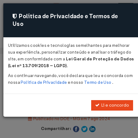
Política de Privacidade e Termos de
Uso
Acessar
Utilizamos cookies e tecnologias semelhantes para melhorar
sua experiência, personalizar conteúdo e analisar o tráfego do
site, em conformidade com a
Lei Geral de Proteção de Dados
Página Inicial
Legislações
(Lei nº 13.709/2018 – LGPD)
.
Legislação Estadual - Minas Gerais
Ao continuar navegando, você declara que leu e concorda com
nossa
Política de Privacidade
e nosso
Termo de Uso
.
Voltar
Decreto Nº 48875 DE 06/08/2024
Li e concordo
Publicado no DOE - MG em 7 ago 2024
Compartilhar: