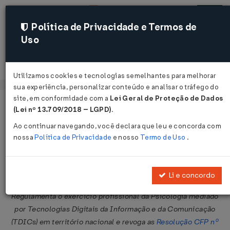
Política de Privacidade e Termos de
Uso
Acessar
Utilizamos cookies e tecnologias semelhantes para melhorar
sua experiência, personalizar conteúdo e analisar o tráfego do
site, em conformidade com a
Lei Geral de Proteção de Dados
Página Inicial
Legislações
Legislação Federal
Voltar
(Lei nº 13.709/2018 – LGPD)
.
Ao continuar navegando, você declara que leu e concorda com
Resolução CFP Nº 9 DE 18/07/2024
nossa
Política de Privacidade
e nosso
Termo de Uso
.
Publicado no DOU em 30 jul 2024
Compartilhar:
Li e concordo
Regulamenta o exercício profissional da Psicologia mediado
por Tecnologias Digitais da Informação e da Comunicação
(TDICs) em território nacional e revoga as
Resolução CFP nº