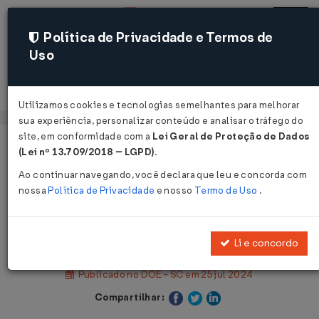
Política de Privacidade e Termos de
Uso
Acessar
Utilizamos cookies e tecnologias semelhantes para melhorar
sua experiência, personalizar conteúdo e analisar o tráfego do
site, em conformidade com a
Lei Geral de Proteção de Dados
Página Inicial
Legislações
(Lei nº 13.709/2018 – LGPD)
.
Legislação Estadual - Santa Catarina
Ao continuar navegando, você declara que leu e concorda com
nossa
Política de Privacidade
e nosso
Termo de Uso
.
Voltar
Decreto Nº 656 DE 25/07/2024
Li e concordo
Publicado no DOE - SC em 25 jul 2024
Compartilhar: