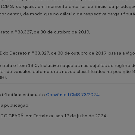
ao ICMS, os quais, em momento anterior ao início da produç
por cento), de modo que no cálculo da respectiva carga tribut
to n.º 33.327, de 30 de outubro de 2019,
II do Decreto n.º 33.327, de 30 de outubro de 2019, passa a vi
rata o item 18.0, inclusive naquelas não sujeitas ao regime de
atar de veículos automotores novos classificados na posição
SH).
o tributária estadual o
Convênio ICMS 73/2024
.
ua publicação.
CEARÁ, em Fortaleza, aos 17 de julho de 2024.