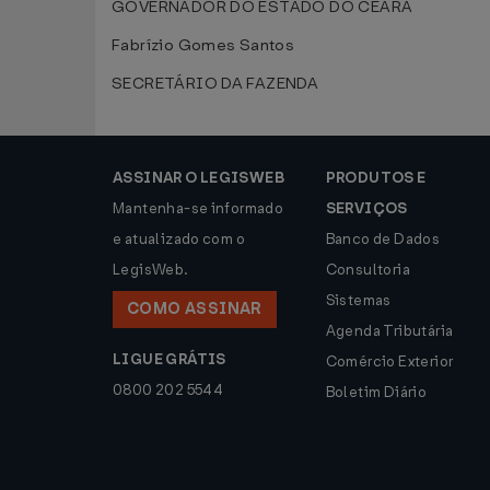
GOVERNADOR DO ESTADO DO CEARÁ
Fabrízio Gomes Santos
SECRETÁRIO DA FAZENDA
ASSINAR O LEGISWEB
PRODUTOS E
Mantenha-se informado
SERVIÇOS
e atualizado com o
Banco de Dados
LegisWeb.
Consultoria
Sistemas
COMO ASSINAR
Agenda Tributária
LIGUE GRÁTIS
Comércio Exterior
0800 202 5544
Boletim Diário