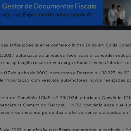
tribuições que lhe confere o inciso IV do art. 88 da Consti
2017 autorizava as unidades federadas a conceder reduçã
sua aplicação resulte numa carga tributária nunca inferior a d
e 07 de junho de 2002, bem como o Decreto n.º 33.327, de 30
de importação com veículos automotores novos realizadas p
io do Convênio ICMS n.º 73/2024, aderiu ao Convênio ICMS
menclatura Comum do Mercosul - NCM, convênio esse que auto
eservem os mesmos percentuais efetivamente praticados e
 de 2023, que dispõe que ficam reajustados, a partir de 1.º d