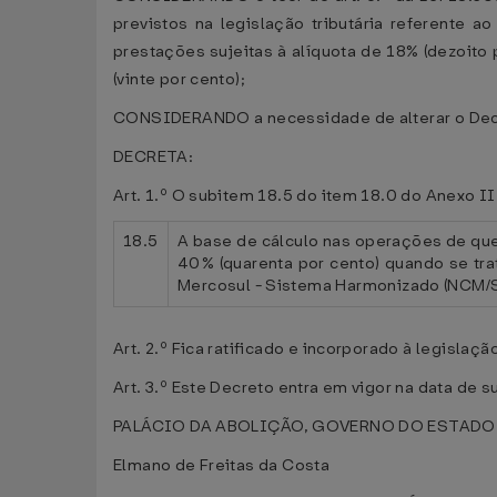
previstos na legislação tributária referente 
prestações sujeitas à alíquota de 18% (dezoito 
(vinte por cento);
CONSIDERANDO a necessidade de alterar o Decre
DECRETA:
Art. 1.º O subitem 18.5 do item 18.0 do Anexo I
18.5
A base de cálculo nas operações de que t
40% (quarenta por cento) quando se tr
Mercosul - Sistema Harmonizado (NCM/
Art. 2.º Fica ratificado e incorporado à legislaçã
Art. 3.º Este Decreto entra em vigor na data de s
PALÁCIO DA ABOLIÇÃO, GOVERNO DO ESTADO DO 
Elmano de Freitas da Costa