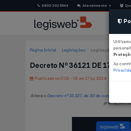
0800 202 5544
Atendimento
Qu
Pol
Utilizam
personali
Página Inicial
Legislações
Legislação Estadual 
Proteção
Decreto Nº 36121 DE 17/07/2
Ao conti
Privacid
Publicado no DOE - CE em 17 jul 2024
Altera o
Decreto nº33.327, de 30 de outubro de 20
prestações de