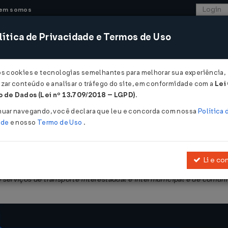
em somos
ítica de Privacidade e Termos de Uso
CONSULTORIA
SISTEMAS
COMÉRCIO EXTER
os cookies e tecnologias semelhantes para melhorar sua experiência,
zar conteúdo e analisar o tráfego do site, em conformidade com a
Lei
- Ceará
 de Dados (Lei nº 13.709/2018 – LGPD)
.
024
nuar navegando, você declara que leu e concorda com nossa
Política 
ade
e nosso
Termo de Uso
.
Li e co
19
, que consolida e regulamenta a legislação do imposto sobre oper
 serviços de transporte interestadual e intermunicipal e de comun