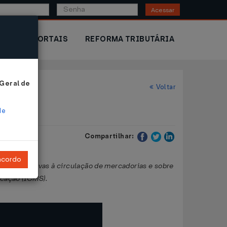
Acessar
IOR
PORTAIS
REFORMA TRIBUTÁRIA
 Geral de
Voltar
de
Compartilhar:
ncordo
ações relativas à circulação de mercadorias e sobre
icação (ICMS).