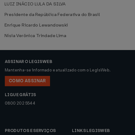
LUIZ INÁCIO LULA DA SILVA
Presidente da República Federativa do Brasil
Enrique Ricardo Lewandowski
Nísia Verônica Trindade Lima
ASSINAR O LEGISWEB
Mantenha-se informado e atualizado com o LegisWeb.
COMO ASSINAR
LIGUE GRÁTIS
0800 202 5544
PRODUTOS E SERVIÇOS
LINKS LEGISWEB