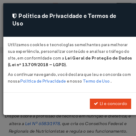
Política de Privacidade e Termos de
Uso
Acessar
Utilizamos cookies e tecnologias semelhantes para melhorar
sua experiência, personalizar conteúdo e analisar o tráfego do
site, em conformidade com a
Lei Geral de Proteção de Dados
Página Inicial
Legislações
Legislação Federal
Voltar
(Lei nº 13.709/2018 – LGPD)
.
Ao continuar navegando, você declara que leu e concorda com
Lei Nº 14924 DE 12/07/2024
nossa
Política de Privacidade
e nosso
Termo de Uso
.
Publicado no DOU em 15 jul 2024
Compartilhar:
Li e concordo
Dispõe sobre a profissão de técnico em nutrição e dietética; e
altera a
Lei Nº 6583/1978
, que cria os Conselhos Federal e
Regionais de Nutricionistas e regula o seu funcionamento.