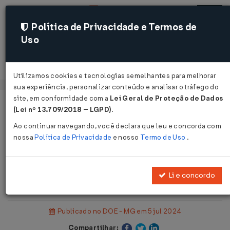
Política de Privacidade e Termos de
Uso
Acessar
Utilizamos cookies e tecnologias semelhantes para melhorar
sua experiência, personalizar conteúdo e analisar o tráfego do
site, em conformidade com a
Lei Geral de Proteção de Dados
Página Inicial
Legislações
(Lei nº 13.709/2018 – LGPD)
.
Legislação Estadual - Minas Gerais
Ao continuar navegando, você declara que leu e concorda com
nossa
Política de Privacidade
e nosso
Termo de Uso
.
Voltar
Comunicado SRE Nº 7 DE
Li e concordo
04/07/2024
Publicado no DOE - MG em 5 jul 2024
Compartilhar: