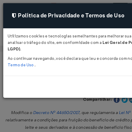
Política de Privacidade e Termos de Uso
Utilizamos cookies e tecnologias semelhantes para melhorar sua
Acessar
analisar o tráfego do site, em conformidade com a
Lei Geral de P
LGPD)
.
Ao continuar navegando, você declara que leu e concorda com n
Página Inicial
Legislações
Legislação Estadual - Pernambuc
Termo de Uso
.
Decreto Nº 56929 DE 03/07/2024
Publicado no DOE - PE em 4 
Compartilhar:
Modifica o
Decreto Nº 44650/2017
, que regulamenta a
Lei Nº
relativamente a condições para fruição do benefício de crédit
leite e seus derivados e à concessão de benefício fi