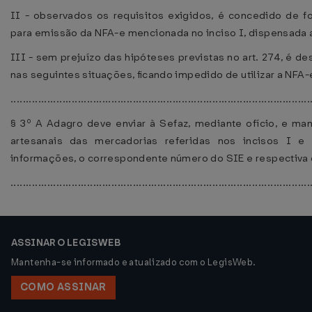
II - observados os requisitos exigidos, é concedido de f
para emissão da NFA-e mencionada no inciso I, dispensada a 
III - sem prejuízo das hipóteses previstas no art. 274, é d
nas seguintes situações, ﬁcando impedido de utilizar a NFA-e 
..................................................................................................
§ 3º A Adagro deve enviar à Sefaz, mediante ofício, e man
artesanais das mercadorias referidas nos incisos I e 
informações, o correspondente número do SIE e respectiva d
..................................................................................................
ASSINAR O LEGISWEB
Mantenha-se informado e atualizado com o LegisWeb.
COMO ASSINAR