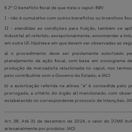
§ 2º O benefício ﬁscal de que trata o caput: (NR)
I - não é cumulativo com outros benefícios ou incentivos ﬁsca
II - atendidas as condições para fruição, também se apl
industrial ali referido, excepcionalmente, encomendar a ind
em outra UF, hipótese em que devem ser observadas as segu
a) o procedimento deve ser previamente autorizado pe
planejamento da ação ﬁscal, com base em cronograma de i
produção de mercadoria relacionada no caput, nos termos
pelo contribuinte com o Governo do Estado; e (AC)
b) a autorização referida na alínea “a” é concedida pelo
prorrogada, a critério do órgão ali mencionado, com obs
estabelecido no correspondente protocolo de intenções. (A
..................................................................................................
Art. 38. Até 31 de dezembro de 2024, o valor do ICMS inc
artesanalmente por produtor. (AC)