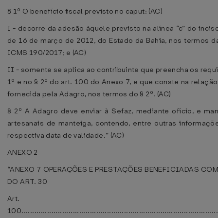
§ 1º O benefício ﬁscal previsto no caput: (AC)
I - decorre da adesão àquele previsto na alínea “c” do incis
de 16 de março de 2012, do Estado da Bahia, nos termos d
ICMS 190/2017; e (AC)
II - somente se aplica ao contribuinte que preencha os requis
1º e no § 2º do art. 100 do Anexo 7, e que conste na relaçã
fornecida pela Adagro, nos termos do § 2º. (AC)
§ 2º A Adagro deve enviar à Sefaz, mediante ofício, e man
artesanais de manteiga, contendo, entre outras informaç
respectiva data de validade.” (AC)
ANEXO 2
“ANEXO 7 OPERAÇÕES E PRESTAÇÕES BENEFICIADAS CO
DO ART. 30
Art.
100.............................................................................................