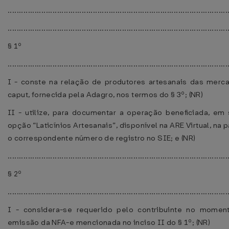
..................................................................................................
..................................................................................................
§ 1º
..................................................................................................
I - conste na relação de produtores artesanais das merca
caput, fornecida pela Adagro, nos termos do § 3º; (NR)
II - utilize, para documentar a operação beneﬁciada, em 
opção “Laticínios Artesanais”, disponível na ARE Virtual, na 
o correspondente número de registro no SIE; e (NR)
..................................................................................................
§ 2º
..................................................................................................
I - considera-se requerido pelo contribuinte no mome
emissão da NFA-e mencionada no inciso II do § 1º; (NR)