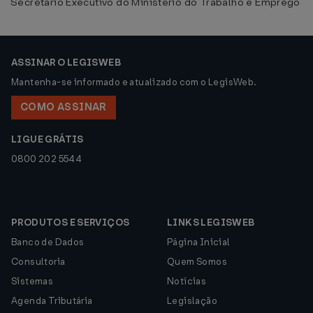
Secretário Executivo do Ministério do Trabalho e Emprego
ASSINAR O LEGISWEB
Mantenha-se informado e atualizado com o LegisWeb.
COMO ASSINAR
LIGUE GRÁTIS
0800 202 5544
PRODUTOS E SERVIÇOS
LINKS LEGISWEB
Banco de Dados
Página Inicial
Consultoria
Quem Somos
Sistemas
Notícias
Agenda Tributária
Legislação