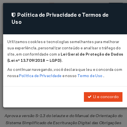
Política de Privacidade e Termos de
Uso
Acessar
Utilizamos cookies e tecnologias semelhantes para melhorar
sua experiência, personalizar conteúdo e analisar o tráfego do
site, em conformidade com a
Lei Geral de Proteção de Dados
Página Inicial
Legislações
Legislação Federal
Voltar
(Lei nº 13.709/2018 – LGPD)
.
Ao continuar navegando, você declara que leu e concorda com
Portaria Conjunta RFB/MPS/MTE
nossa
Política de Privacidade
e nosso
Termo de Uso
.
Nº 13 DE 25/06/2024
Publicado no DOU em 28 jun 2024
Li e concordo
Compartilhar:
Aprova a versão S-1.3 do leiaute e do Manual de Orientação do
Sistema Simplificado de Escrituração Digital das Obrigações