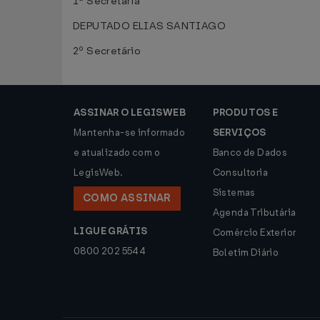
1ª Secretária
DEPUTADO ELIAS SANTIAGO
2º Secretário
ASSINAR O LEGISWEB
PRODUTOS E
Mantenha-se informado
SERVIÇOS
e atualizado com o
Banco de Dados
LegisWeb.
Consultoria
Sistemas
COMO ASSINAR
Agenda Tributária
LIGUE GRÁTIS
Comércio Exterior
0800 202 5544
Boletim Diário