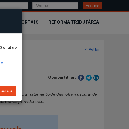
Acessar
IOR
PORTAIS
REFORMA TRIBUTÁRIA
 Geral de
Voltar
de
Compartilhar:
ncordo
 destinado a tratamento de distrofia muscular de
dá outras providências.