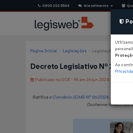
0800 202 5544
Atendimento
Qu
Pol
Utilizam
personali
Página Inicial
Legislações
Legislação Estadual 
Proteção
Decreto Legislativo Nº 22 DE
Ao conti
Privacid
Publicado no DOE - PA em 26 jun 2024
Ratifica o
Convênio ICMS Nº 56/2024
, que autor
Duchenne (DMD), nos te