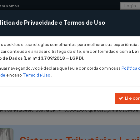
em somos
ítica de Privacidade e Termos de Uso
CONSULTORIA
SISTEMAS
COMÉRCIO EXTER
os cookies e tecnologias semelhantes para melhorar sua experiência,
zar conteúdo e analisar o tráfego do site, em conformidade com a
Lei
- Pará
 de Dados (Lei nº 13.709/2018 – LGPD)
.
 18/06/2024
nuar navegando, você declara que leu e concorda com nossa
Política 
ade
e nosso
Termo de Uso
.
Li e co
iza a concessão de isenção do ICMS nas operações com medicamento
rmos estabelecidos na Lei Nº 5530/1989, que disciplina o ICMS e 