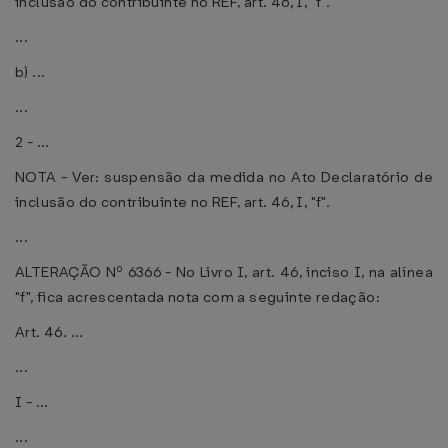
inclusão do contribuinte no REF, art. 46, I, "f".
...
b) ...
...
2 - ...
NOTA - Ver: suspensão da medida no Ato Declaratório de
inclusão do contribuinte no REF, art. 46, I, "f".
...
ALTERAÇÃO Nº 6366 - No Livro I, art. 46, inciso I, na alínea
"f", fica acrescentada nota com a seguinte redação:
Art. 46. ...
...
I - ...
...