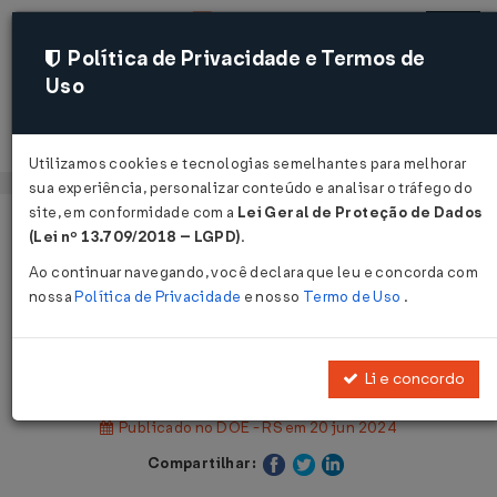
Política de Privacidade e Termos de
Uso
Acessar
Utilizamos cookies e tecnologias semelhantes para melhorar
sua experiência, personalizar conteúdo e analisar o tráfego do
site, em conformidade com a
Lei Geral de Proteção de Dados
Página Inicial
Legislações
(Lei nº 13.709/2018 – LGPD)
.
Legislação Estadual - Rio Grande do Sul
Ao continuar navegando, você declara que leu e concorda com
nossa
Política de Privacidade
e nosso
Termo de Uso
.
Voltar
Decreto Nº 57674 DE 19/06/2024
Li e concordo
Publicado no DOE - RS em 20 jun 2024
Compartilhar: