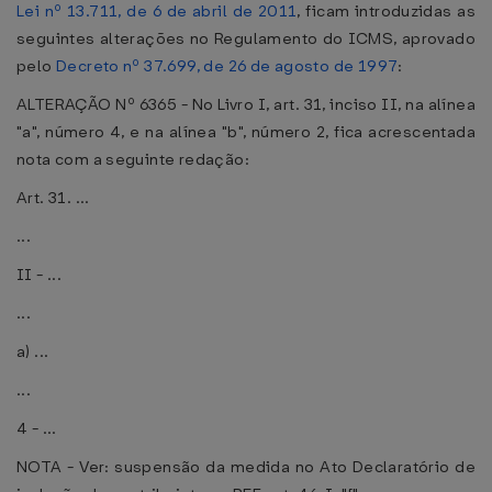
Lei nº 13.711, de 6 de abril de 2011
, ficam introduzidas as
seguintes alterações no Regulamento do ICMS, aprovado
pelo
Decreto nº 37.699, de 26 de agosto de 1997
:
ALTERAÇÃO Nº 6365 - No Livro I, art. 31, inciso II, na alínea
"a", número 4, e na alínea "b", número 2, fica acrescentada
nota com a seguinte redação:
Art. 31. ...
...
II - ...
...
a) ...
...
4 - ...
NOTA - Ver: suspensão da medida no Ato Declaratório de