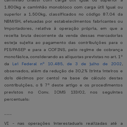
caminhão chassi com carga útil igual ou superior a
1.800kg e caminhão monobloco com carga útil igual ou
superior a 1.500kg, classificados no código 87.04 da
NBM/SH, efetuadas por estabelecimentos fabricantes ou
importadores, relativa à operação própria, em que a
receita bruta decorrente da venda dessas mercadorias
esteja sujeita ao pagamento das contribuições para o
PIS/PASEP e para a COFINS, pelo regime de cobrança
monofásica, considerando as alíquotas previstas no art. 1º
da
Lei Federal nº 10.485, de 3 de julho de 2002
,
observados, além da redução de 30,2% (trinta inteiros e
dois décimos por cento) na base de cálculo destas
contribuições, o § 7º deste artigo e os procedimentos
previstos no Conv. ICMS 133/02, nos seguintes
percentuais:
......
VI - nas operações interestaduais realizadas até a