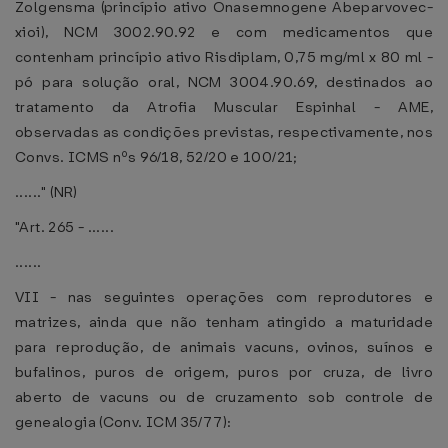
Zolgensma (princípio ativo Onasemnogene Abeparvovec-
xioi), NCM 3002.90.92 e com medicamentos que
contenham princípio ativo Risdiplam, 0,75 mg/ml x 80 ml -
pó para solução oral, NCM 3004.90.69, destinados ao
tratamento da Atrofia Muscular Espinhal - AME,
observadas as condições previstas, respectivamente, nos
Convs. ICMS nºs 96/18, 52/20 e 100/21;
......" (NR)
"Art. 265 - ......
......
VII - nas seguintes operações com reprodutores e
matrizes, ainda que não tenham atingido a maturidade
para reprodução, de animais vacuns, ovinos, suínos e
bufalinos, puros de origem, puros por cruza, de livro
aberto de vacuns ou de cruzamento sob controle de
genealogia (Conv. ICM 35/77):