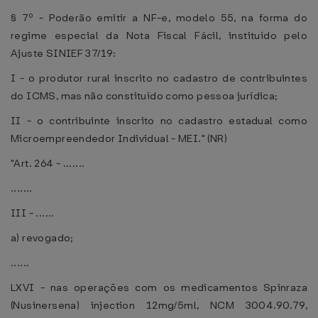
§ 7º - Poderão emitir a NF-e, modelo 55, na forma do
regime especial da Nota Fiscal Fácil, instituído pelo
Ajuste SINIEF 37/19:
I - o produtor rural inscrito no cadastro de contribuintes
do ICMS, mas não constituído como pessoa jurídica;
II - o contribuinte inscrito no cadastro estadual como
Microempreendedor Individual - MEI." (NR)
"Art. 264 - .......
.......
III - ......
a) revogado;
......
LXVI - nas operações com os medicamentos Spinraza
(Nusinersena) injection 12mg/5ml, NCM 3004.90.79,