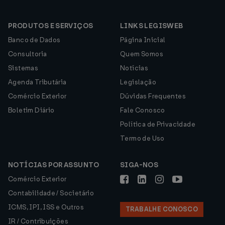
PRODUTOS E SERVIÇOS
LINKS LEGISWEB
Banco de Dados
Página Inicial
Consultoria
Quem Somos
Sistemas
Notícias
Agenda Tributária
Legislação
Comércio Exterior
Dúvidas Frequentes
Boletim Diário
Fale Conosco
Política de Privacidade
Termo de Uso
NOTÍCIAS POR ASSUNTO
SIGA-NOS
Comércio Exterior
Contabilidade / Societário
ICMS, IPI, ISS e Outros
TRABALHE CONOSCO
IR / Contribuições