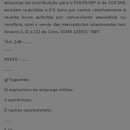
alíquotas da contribuição para o PIS/PASEP e da COFINS
estejam reduzidas a 0% (zero por cento), relativamente à
receita bruta auferida por comerciante atacadista ou
varejista, com a venda das mercadorias relacionadas nos
Anexos I, II e III do Conv. ICMS 133/02." (NR)
"Art. 268 - ......
......
XXXIX - ......
......
g) foguetes;
h) explosivos de emprego militar;
i) optrônicos;
j) rações operacionais;
......