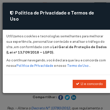
Política de Privacidade e Termos de
Uso
Acessar
Utilizamos cookies e tecnologias semelhantes para melhorar
sua experiência, personalizar conteúdo e analisar o tráfego do
site, em conformidade com a
Lei Geral de Proteção de Dados
Página Inicial
Legislações
Legislação Estadual - Bahia
(Lei nº 13.709/2018 – LGPD)
.
Ao continuar navegando, você declara que leu e concorda com
Voltar
nossa
Política de Privacidade
e nosso
Termo de Uso
.
Decreto Nº 22874 DE 13/06/2024
Li e concordo
Publicado no DOE - BA em 15 jun 2024
Compartilhar:
Rep. - Altera o
Decreto Nº 13780/2012
, que regulamenta o