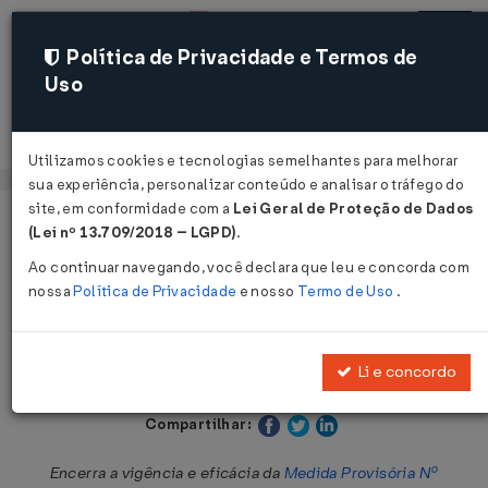
Política de Privacidade e Termos de
Uso
Acessar
Utilizamos cookies e tecnologias semelhantes para melhorar
sua experiência, personalizar conteúdo e analisar o tráfego do
site, em conformidade com a
Lei Geral de Proteção de Dados
Página Inicial
Legislações
Legislação Federal
Voltar
(Lei nº 13.709/2018 – LGPD)
.
Ao continuar navegando, você declara que leu e concorda com
Ato do Presidente da Mesa do
nossa
Política de Privacidade
e nosso
Termo de Uso
.
Congresso Nacional Nº 36 DE
12/06/2024
Li e concordo
Publicado no DOU em 12 jun 2024
Compartilhar:
Encerra a vigência e eficácia da
Medida Provisória Nº