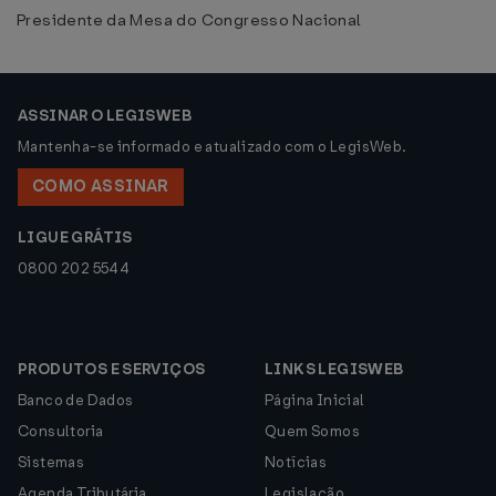
Presidente da Mesa do Congresso Nacional
ASSINAR O LEGISWEB
Mantenha-se informado e atualizado com o LegisWeb.
COMO ASSINAR
LIGUE GRÁTIS
0800 202 5544
PRODUTOS E SERVIÇOS
LINKS LEGISWEB
Banco de Dados
Página Inicial
Consultoria
Quem Somos
Sistemas
Notícias
Agenda Tributária
Legislação