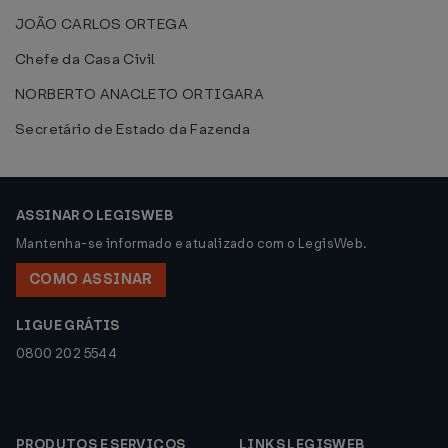
JOÃO CARLOS ORTEGA
Chefe da Casa Civil
NORBERTO ANACLETO ORTIGARA
Secretário de Estado da Fazenda
ASSINAR O LEGISWEB
Mantenha-se informado e atualizado com o LegisWeb.
COMO ASSINAR
LIGUE GRÁTIS
0800 202 5544
PRODUTOS E SERVIÇOS
LINKS LEGISWEB