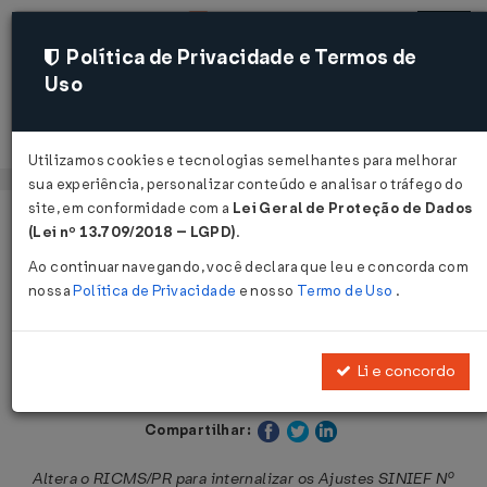
Política de Privacidade e Termos de
Uso
Acessar
Utilizamos cookies e tecnologias semelhantes para melhorar
sua experiência, personalizar conteúdo e analisar o tráfego do
site, em conformidade com a
Lei Geral de Proteção de Dados
Página Inicial
Legislações
Legislação Estadual - Paraná
(Lei nº 13.709/2018 – LGPD)
.
Ao continuar navegando, você declara que leu e concorda com
Voltar
nossa
Política de Privacidade
e nosso
Termo de Uso
.
Decreto Nº 6050 DE 05/06/2024
Li e concordo
Publicado no DOE - PR em 5 jun 2024
Compartilhar:
Altera o RICMS/PR para internalizar os Ajustes SINIEF Nº