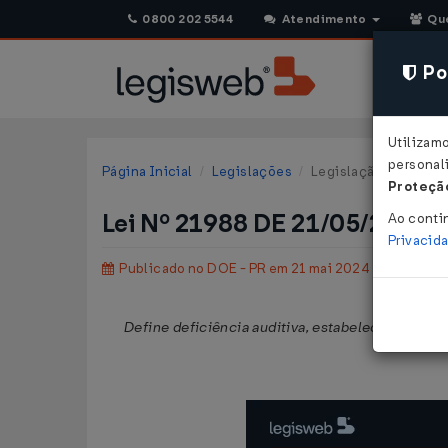
0800 202 5544
Atendimento
Qu
Pol
Utilizam
personali
Página Inicial
Legislações
Legislação Estadual 
Proteção
Lei Nº 21988 DE 21/05/2024
Ao conti
Privacid
Publicado no DOE - PR em 21 mai 2024
Define deficiência auditiva, estabelece valor ref