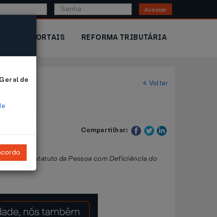
Acessar
IOR
PORTAIS
REFORMA TRIBUTÁRIA
 Geral de
Voltar
de
Compartilhar:
ncordo
abelece o Estatuto da Pessoa com Deficiência do