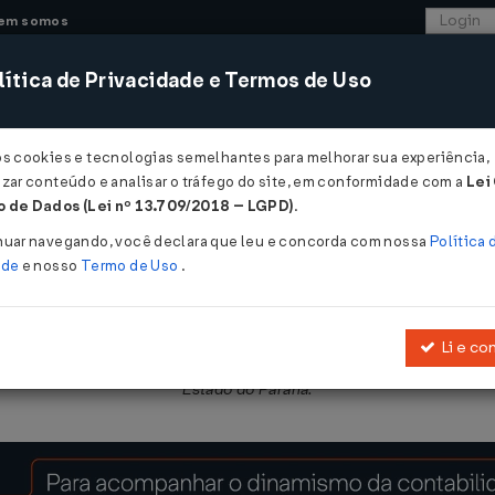
em somos
ítica de Privacidade e Termos de Uso
CONSULTORIA
SISTEMAS
COMÉRCIO EXTER
os cookies e tecnologias semelhantes para melhorar sua experiência,
zar conteúdo e analisar o tráfego do site, em conformidade com a
Lei
- Paraná
 de Dados (Lei nº 13.709/2018 – LGPD)
.
nuar navegando, você declara que leu e concorda com nossa
Política 
ade
e nosso
Termo de Uso
.
Li e co
erencial da limitação auditiva e altera a
Lei Nº 18419/2015
, que est
Estado do Paraná.