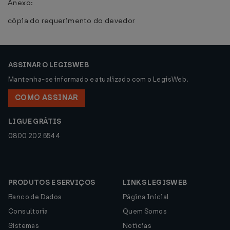
Anexo:
cópia do requerimento do devedor
ASSINAR O LEGISWEB
Mantenha-se informado e atualizado com o LegisWeb.
COMO ASSINAR
LIGUE GRÁTIS
0800 202 5544
PRODUTOS E SERVIÇOS
LINKS LEGISWEB
Banco de Dados
Página Inicial
Consultoria
Quem Somos
Sistemas
Notícias