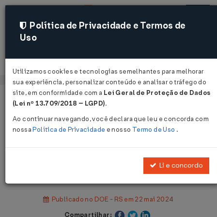
Política de Privacidade e Termos de
Uso
Acessar
Utilizamos cookies e tecnologias semelhantes para melhorar
sua experiência, personalizar conteúdo e analisar o tráfego do
site, em conformidade com a
Lei Geral de Proteção de Dados
Página Inicial
Legislações
(Lei nº 13.709/2018 – LGPD)
.
Legislação Estadual - Rio Grande do Sul
Ao continuar navegando, você declara que leu e concorda com
nossa
Política de Privacidade
e nosso
Termo de Uso
.
Voltar
Resolução PGE Nº 251 DE
Li e concordo
21/05/2024
Publicado no DOE - RS em 22 mai 2024
Compartilhar: