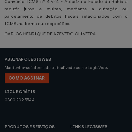
Convênio ICMS nº 47/24 - Autoriza o Estado da Bahia a
reduzir juros e multas, mediante a quitação ou
parcelamento de débitos fiscais relacionados com o
ICMS, na forma que especifica.
CARLOS HENRIQUE DE AZEVEDO OLIVEIRA
ASSINAR O LEGISWEB
Mantenha-se informado e atualizado com o LegisWeb.
COMO ASSINAR
LIGUE GRÁTIS
0800 202 5544
PRODUTOS E SERVIÇOS
LINKS LEGISWEB