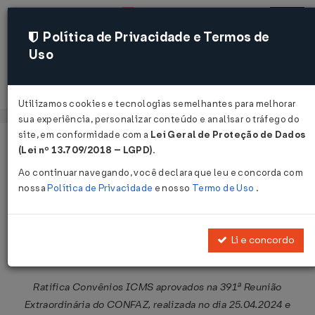
Política de Privacidade e Termos de
Uso
Acessar
Utilizamos cookies e tecnologias semelhantes para melhorar
sua experiência, personalizar conteúdo e analisar o tráfego do
site, em conformidade com a
Lei Geral de Proteção de Dados
Página Inicial
Legislações
Legislação Federal
Voltar
(Lei nº 13.709/2018 – LGPD)
.
Ao continuar navegando, você declara que leu e concorda com
Ato Declaratório CONFAZ Nº 15 DE
nossa
Política de Privacidade
e nosso
Termo de Uso
.
15/05/2024
Publicado no DOU em 16 mai 2024
Li e concordo
Compartilhar:
Ratifica Convênios ICMS aprovados na 391ª Reunião
Extraordinária do CONFAZ, realizada no dia 25.04.2024 e