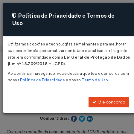
Política de Privacidade e Termos de
Uso
Acessar
Utilizamos cookies e tecnologias semelhantes para melhorar
sua experiência, personalizar conteúdo e analisar o tráfego do
site, em conformidade com a
Lei Geral de Proteção de Dados
Página Inicial
Legislações
Legislação Estadual - Paraíba
(Lei nº 13.709/2018 – LGPD)
.
Ao continuar navegando, você declara que leu e concorda com
Voltar
nossa
Política de Privacidade
e nosso
Termo de Uso
.
Decreto Nº 45049 DE 13/05/2024
Li e concordo
Publicado no DOE - PB em 14 mai 2024
Compartilhar:
Concede redução da base de cálculo do ICMS incidente nas