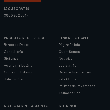
LIGUE GRÁTIS
0800 202 5544
PRODUTOS E SERVIÇOS
LINKS LEGISWEB
Banco de Dados
Página Inicial
Consultoria
Quem Somos
Sistemas
Notícias
Agenda Tributária
Legislação
Comércio Exterior
Dúvidas Frequentes
Boletim Diário
Fale Conosco
Política de Privacidade
Termo de Uso
NOTÍCIAS POR ASSUNTO
SIGA-NOS