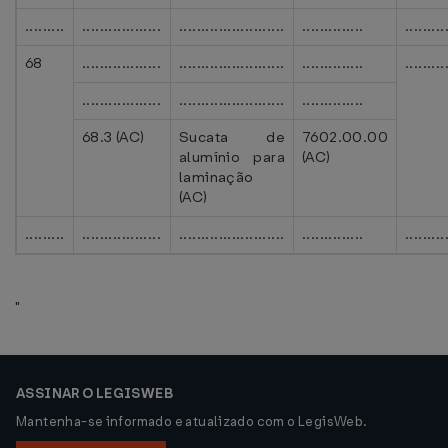
.........
..................
........................
..............
.........
68
..................
........................
..............
.........
..................
........................
..............
68.3 (AC)
Sucata de
7602.00.00
alumínio para
(AC)
laminação
(AC)
.........
..................
........................
..............
.........
"
ASSINAR O LEGISWEB
Mantenha-se informado e atualizado com o LegisWeb.