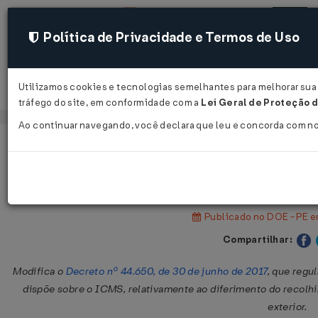
Política de Privacidade e Termos de Uso
Utilizamos cookies e tecnologias semelhantes para melhorar sua 
Acessar
tráfego do site, em conformidade com a
Lei Geral de Proteção d
Ao continuar navegando, você declara que leu e concorda com n
Página Inicial
Legislações
Legislação Estadual - Pernambuc
Decreto Nº 56594 DE 09/05/2024
Publicado no DOE - PE e
Compartilhar:
Modifica o
Decreto nº 44.650, de 30 de junho de 2017
, que regu
dispõe sobre o ICMS, relativamente ao diferimento do recolh
exterior.