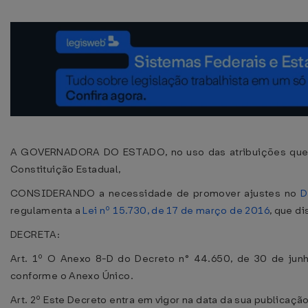
A GOVERNADORA DO ESTADO, no uso das atribuições que lh
Constituição Estadual,
CONSIDERANDO a necessidade de promover ajustes no
D
regulamenta a
Lei nº 15.730, de 17 de março de 2016
, que d
DECRETA:
Art. 1º O Anexo 8-D do Decreto n° 44.650, de 30 de jun
conforme o Anexo Único.
Art. 2º Este Decreto entra em vigor na data da sua publicação