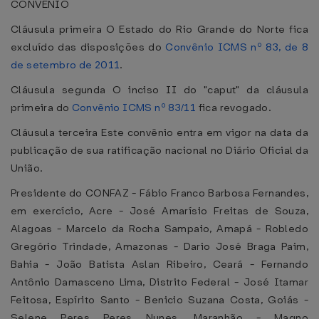
CONVÊNIO
Cláusula primeira O Estado do Rio Grande do Norte fica
excluído das disposições do
Convênio ICMS nº 83, de 8
de setembro de 2011
.
Cláusula segunda O inciso II do "caput" da cláusula
primeira do
Convênio ICMS nº 83/11
fica revogado.
Cláusula terceira Este convênio entra em vigor na data da
publicação de sua ratificação nacional no Diário Oficial da
União.
Presidente do CONFAZ - Fábio Franco Barbosa Fernandes,
em exercício, Acre - José Amarísio Freitas de Souza,
Alagoas - Marcelo da Rocha Sampaio, Amapá - Robledo
Gregório Trindade, Amazonas - Dario José Braga Paim,
Bahia - João Batista Aslan Ribeiro, Ceará - Fernando
Antônio Damasceno Lima, Distrito Federal - José Itamar
Feitosa, Espírito Santo - Benicio Suzana Costa, Goiás -
Selene Peres Peres Nunes, Maranhão - Magno