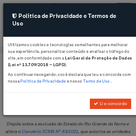
Política de Privacidade e Termos de
Uso
Acessar
Utilizamos cookies e tecnologias semelhantes para melhorar
sua experiência, personalizar conteúdo e analisar o tráfego do
site, em conformidade com a
Lei Geral de Proteção de Dados
Página Inicial
Legislações
Legislação Federal
Voltar
(Lei nº 13.709/2018 – LGPD)
.
Ao continuar navegando, você declara que leu e concorda com
Convênio ICMS Nº 45 DE
nossa
Política de Privacidade
e nosso
Termo de Uso
.
25/04/2024
Publicado no DOU em 29 abr 2024
Li e concordo
Compartilhar:
Dispõe sobre a exclusão do Estado do Rio Grande do Norte e
altera o
Convênio ICMS Nº 83/2011
, que autoriza as unidades