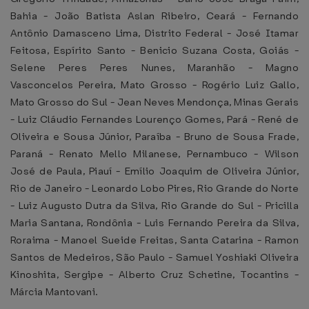
Bahia - João Batista Aslan Ribeiro, Ceará - Fernando
Antônio Damasceno Lima, Distrito Federal - José Itamar
Feitosa, Espírito Santo - Benicio Suzana Costa, Goiás -
Selene Peres Peres Nunes, Maranhão - Magno
Vasconcelos Pereira, Mato Grosso - Rogério Luiz Gallo,
Mato Grosso do Sul - Jean Neves Mendonça, Minas Gerais
- Luiz Cláudio Fernandes Lourenço Gomes, Pará - René de
Oliveira e Sousa Júnior, Paraíba - Bruno de Sousa Frade,
Paraná - Renato Mello Milanese, Pernambuco - Wilson
José de Paula, Piauí - Emílio Joaquim de Oliveira Júnior,
Rio de Janeiro - Leonardo Lobo Pires, Rio Grande do Norte
- Luiz Augusto Dutra da Silva, Rio Grande do Sul - Pricilla
Maria Santana, Rondônia - Luis Fernando Pereira da Silva,
Roraima - Manoel Sueide Freitas, Santa Catarina - Ramon
Santos de Medeiros, São Paulo - Samuel Yoshiaki Oliveira
Kinoshita, Sergipe - Alberto Cruz Schetine, Tocantins -
Márcia Mantovani.