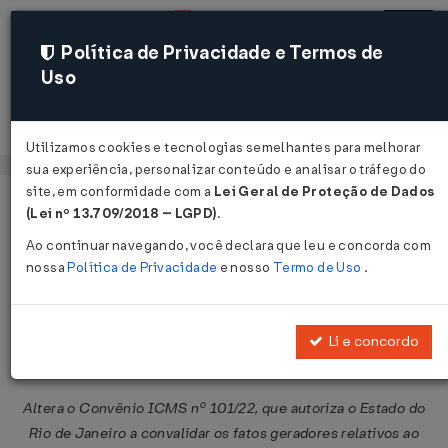
Política de Privacidade e Termos de
Uso
Acessar
Utilizamos cookies e tecnologias semelhantes para melhorar
sua experiência, personalizar conteúdo e analisar o tráfego do
site, em conformidade com a
Lei Geral de Proteção de Dados
Página Inicial
Legislações
Legislação Federal
Voltar
(Lei nº 13.709/2018 – LGPD)
.
Ao continuar navegando, você declara que leu e concorda com
Convênio ICMS Nº 44 DE
nossa
Política de Privacidade
e nosso
Termo de Uso
.
25/04/2024
Publicado no DOU em 29 abr 2024
Li e concordo
Compartilhar:
Altera o Convênio ICMS nº 101/22, que autoriza o Estado do
Rio de Janeiro a convalidar os fatos geradores relativos ao