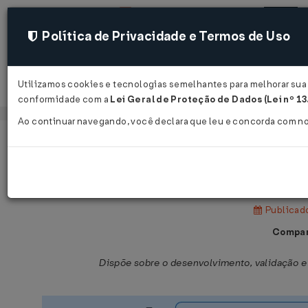
Política de Privacidade e Termos de Uso
Utilizamos cookies e tecnologias semelhantes para melhorar sua e
Acessar
conformidade com a
Lei Geral de Proteção de Dados (Lei nº 1
Ao continuar navegando, você declara que leu e concorda com n
Página Inicial
Legislações
Legislação Federal
Portaria SRRF08 Nº 498 DE 02/04/2
Publicado
Compar
Dispõe sobre o desenvolvimento, validação e