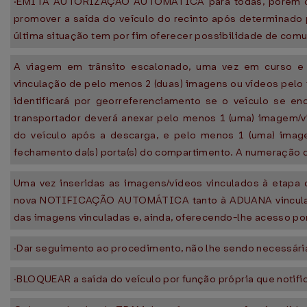
·EMITA AUTORIZAÇÃO AUTOMÁTICA para todas, porém c
promover a saída do veículo do recinto após determinado 
última situação tem por fim oferecer possibilidade de co
A viagem em trânsito escalonado, uma vez em curso e
vinculação de pelo menos 2 (duas) imagens ou vídeos pelo 
identificará por georreferenciamento se o veículo se 
transportador deverá anexar pelo menos 1 (uma) imagem/
do veículo após a descarga, e pelo menos 1 (uma) image
fechamento da(s) porta(s) do compartimento. A numeração do(s
Uma vez inseridas as imagens/vídeos vinculados à etapa
nova NOTIFICAÇÃO AUTOMÁTICA tanto à ADUANA vinculada
das imagens vinculadas e, ainda, oferecendo-lhe acesso po
·Dar seguimento ao procedimento, não lhe sendo necessári
·BLOQUEAR a saída do veículo por função própria que notific