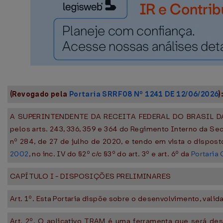
(Revogado pela
Portaria SRRF08 Nº 1241 DE 12/06/2026
)
A SUPERINTENDENTE DA RECEITA FEDERAL DO BRASIL DA 8
pelos arts. 243, 336, 359 e 364 do Regimento Interno da Secr
nº 284, de 27 de julho de 2020, e tendo em vista o dispost
2002
, no inc. IV do §2º c/c §3º do art. 3º e art. 6º da
Portaria
CAPÍTULO I - DISPOSIÇÕES PRELIMINARES
Art. 1º. Esta Portaria dispõe sobre o desenvolvimento, vali
Art. 2º. O aplicativo TRAM é uma ferramenta que será dese