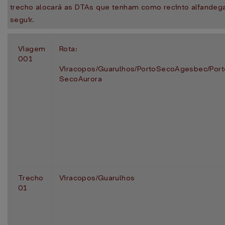
trecho alocará as DTAs que tenham como recinto alfandeg
seguir.
Viagem
Rota:
001
Viracopos/Guarulhos/PortoSecoAgesbec/Port
SecoAurora
Trecho
Viracopos/Guarulhos
01