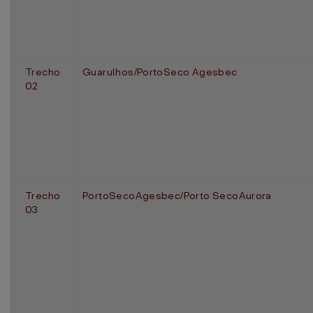
Trecho
Guarulhos/PortoSeco Agesbec
02
Trecho
PortoSecoAgesbec/Porto SecoAurora
03