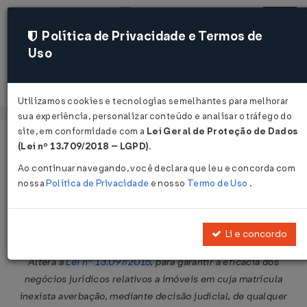
Política de Privacidade e Termos de
Uso
Acessar
Utilizamos cookies e tecnologias semelhantes para melhorar
sua experiência, personalizar conteúdo e analisar o tráfego do
site, em conformidade com a
Lei Geral de Proteção de Dados
Página Inicial
Legislações
Legislação Federal
Voltar
(Lei nº 13.709/2018 – LGPD)
.
Ao continuar navegando, você declara que leu e concorda com
Lei Nº 14825 DE 20/03/2024
nossa
Política de Privacidade
e nosso
Termo de Uso
.
Publicado no DOU em 21 mar 2024
Compartilhar:
Li e concordo
Altera a
Lei nº 13.097/2015
, para garantir a eficácia dos
negócios jurídicos relativos a imóveis em cuja matrícula
inexista averbação, mediante decisão judicial, de qualquer