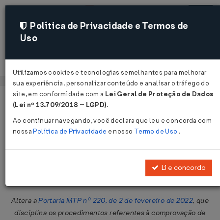
Política de Privacidade e Termos de
Uso
Acessar
Utilizamos cookies e tecnologias semelhantes para melhorar
sua experiência, personalizar conteúdo e analisar o tráfego do
site, em conformidade com a
Lei Geral de Proteção de Dados
Página Inicial
Legislações
Legislação Federal
Voltar
(Lei nº 13.709/2018 – LGPD)
.
Ao continuar navegando, você declara que leu e concorda com
Portaria MPS Nº 723 DE
nossa
Política de Privacidade
e nosso
Termo de Uso
.
08/03/2024
Publicado no DOU em 15 mar 2024
Li e concordo
Compartilhar:
Altera a
Portaria MTP nº 220, de 2 de fevereiro de 2022
, que
disciplina os procedimentos referentes à comprovação de