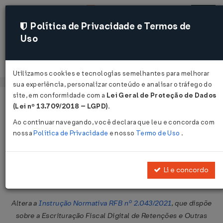
Política de Privacidade e Termos de
Uso
Acessar
Utilizamos cookies e tecnologias semelhantes para melhorar
sua experiência, personalizar conteúdo e analisar o tráfego do
site, em conformidade com a
Lei Geral de Proteção de Dados
Página Inicial
Legislações
Legislação Federal
Voltar
(Lei nº 13.709/2018 – LGPD)
.
Ao continuar navegando, você declara que leu e concorda com
Instrução Normativa RFB Nº 2181
nossa
Política de Privacidade
e nosso
Termo de Uso
.
DE 13/03/2024
Publicado no DOU em 15 mar 2024
Li e concordo
Compartilhar:
Altera a
Instrução Normativa RFB nº 2.043/2021
, que dispõe
sobre a Escrituração Fiscal Digital de Retenções e Outras