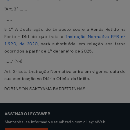
"Art. 3º ......
......
§ 1º A Declaração do Imposto sobre a Renda Retido na
Fonte - Dirf de que trata a
Instrução Normativa RFB nº
1.990, de 2020
, será substituída, em relação aos fatos
ocorridos a partir de 1º de janeiro de 2025:
......" (NR)
Art. 2º Esta Instrução Normativa entra em vigor na data de
sua publicação no Diário Oficial da União.
ROBINSON SAKIYAMA BARREIRINHAS
ASSINAR O LEGISWEB
Mantenha-se informado e atualizado com o LegisWeb.