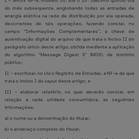
I – emitir NF-e, modelo 55, até o 15º (décimo quinto) dia
do mês subsequente, englobando todas as entradas de
energia elétrica na rede de distribuição por ela operada,
decorrentes de tais operações, fazendo constar, no
campo “Informações Complementares”, a chave de
autenticação digital do arquivo de que trata o inciso II do
parágrafo único deste artigo, obtida mediante a aplicação
do algoritmo “Message Digest 5” (MD5), de domínio
público;
II – escriturar, no Livro Registro de Entradas, a NF-e de que
trata o inciso I do caput deste artigo; e
III – elaborar relatório, no qual deverão constar, em
relação a cada unidade consumidora, as seguintes
informações:
a) o nome ou a denominação do titular;
b) o endereço completo do titular;