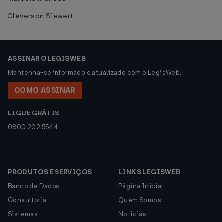
Cleverson Siewert
ASSINAR O LEGISWEB
Mantenha-se informado e atualizado com o LegisWeb.
COMO ASSINAR
LIGUE GRÁTIS
0800 202 5544
PRODUTOS E SERVIÇOS
LINKS LEGISWEB
Banco de Dados
Página Inicial
Consultoria
Quem Somos
Sistemas
Notícias