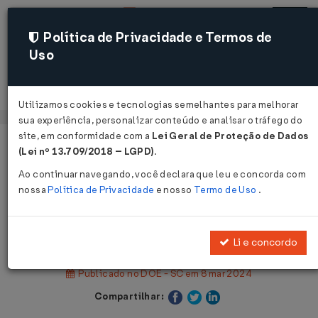
Política de Privacidade e Termos de
Uso
Acessar
Utilizamos cookies e tecnologias semelhantes para melhorar
sua experiência, personalizar conteúdo e analisar o tráfego do
site, em conformidade com a
Lei Geral de Proteção de Dados
Página Inicial
Legislações
(Lei nº 13.709/2018 – LGPD)
.
Legislação Estadual - Santa Catarina
Ao continuar navegando, você declara que leu e concorda com
nossa
Política de Privacidade
e nosso
Termo de Uso
.
Voltar
Decreto Nº 502 DE 08/03/2024
Li e concordo
Publicado no DOE - SC em 8 mar 2024
Compartilhar: