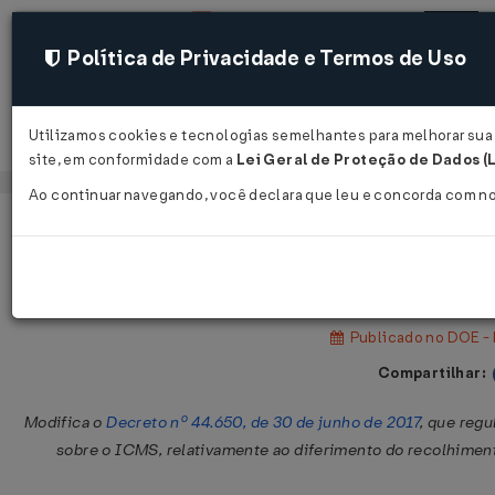
Política de Privacidade e Termos de Uso
Utilizamos cookies e tecnologias semelhantes para melhorar sua e
Acessar
site, em conformidade com a
Lei Geral de Proteção de Dados (
Ao continuar navegando, você declara que leu e concorda com n
Página Inicial
Legislações
Legislação Estadual - Pernambuc
Decreto Nº 56181 DE 23/02/2024
Publicado no DOE - 
Compartilhar:
Modifica o
Decreto nº 44.650, de 30 de junho de 2017
, que reg
sobre o ICMS, relativamente ao diferimento do recolhiment