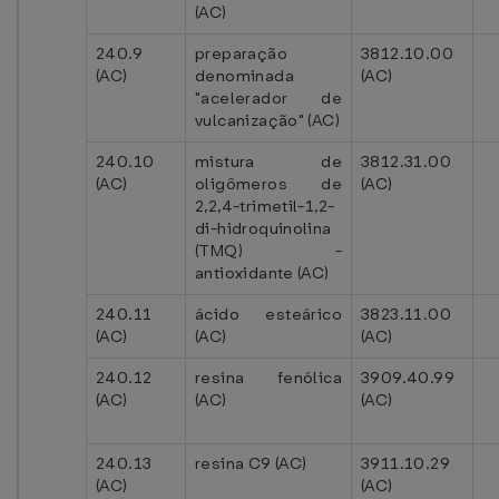
(AC)
240.9
preparação
3812.10.00
(AC)
denominada
(AC)
"acelerador de
vulcanização" (AC)
240.10
mistura de
3812.31.00
(AC)
oligômeros de
(AC)
2,2,4-trimetil-1,2-
di-hidroquinolina
(TMQ) -
antioxidante (AC)
240.11
ácido esteárico
3823.11.00
(AC)
(AC)
(AC)
240.12
resina fenólica
3909.40.99
(AC)
(AC)
(AC)
240.13
resina C9 (AC)
3911.10.29
(AC)
(AC)