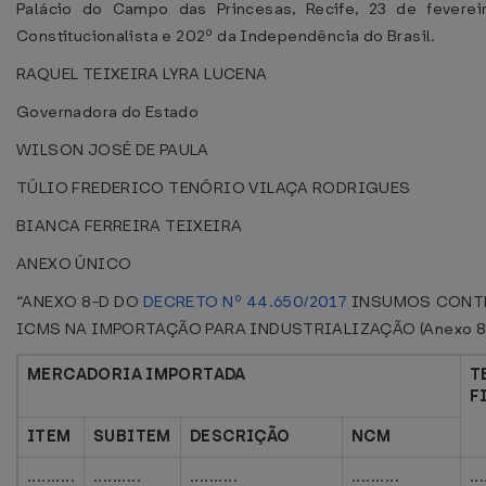
Palácio do Campo das Princesas, Recife, 23 de fevere
Constitucionalista e 202º da Independência do Brasil.
RAQUEL TEIXEIRA LYRA LUCENA
Governadora do Estado
WILSON JOSÉ DE PAULA
TÚLIO FREDERICO TENÓRIO VILAÇA RODRIGUES
BIANCA FERREIRA TEIXEIRA
ANEXO ÚNICO
“ANEXO 8-D DO
DECRETO Nº 44.650/2017
INSUMOS CONTE
ICMS NA IMPORTAÇÃO PARA INDUSTRIALIZAÇÃO (Anexo 8, a
MERCADORIA IMPORTADA
T
F
ITEM
SUBITEM
DESCRIÇÃO
NCM
..........
..........
..........
..........
...