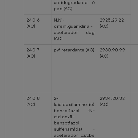
antidegradante 6
ppd (AC)
240.6
N,N'-
2925.29.22
(AC)
difenilguanidina -
(AC)
acelerador dpg
(AC)
240.7
pvi retardante (AC)
2930.90.99
(AC)
(AC)
240.8
2-
2934.20.32
(AC)
(cicloexilaminotio)
(AC)
benzotiazol (N-
cicloexil-
benzotiazol-
sulfenamida) -
acelerador cz/cbs