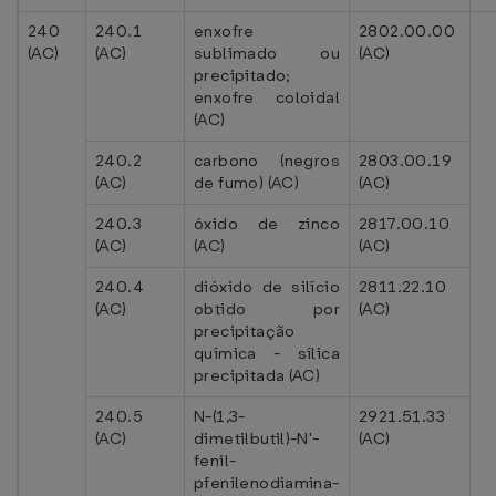
240
240.1
enxofre
2802.00.00
(AC)
(AC)
sublimado ou
(AC)
precipitado;
enxofre coloidal
(AC)
240.2
carbono (negros
2803.00.19
(AC)
de fumo) (AC)
(AC)
240.3
óxido de zinco
2817.00.10
(AC)
(AC)
(AC)
240.4
dióxido de silício
2811.22.10
(AC)
obtido por
(AC)
precipitação
química - sílica
precipitada (AC)
240.5
N-(1,3-
2921.51.33
(AC)
dimetilbutil)-N'-
(AC)
fenil-
pfenilenodiamina-