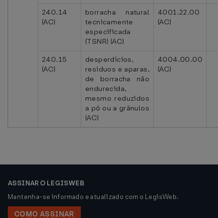
240.14
borracha natural
4001.22.00
(AC)
tecnicamente
(AC)
especificada
(TSNR) (AC)
240.15
desperdícios,
4004.00.00
(AC)
resíduos e aparas,
(AC)
de borracha não
endurecida,
mesmo reduzidos
a pó ou a grânulos
(AC)
ASSINAR O LEGISWEB
Mantenha-se informado e atualizado com o LegisWeb.
COMO ASSINAR