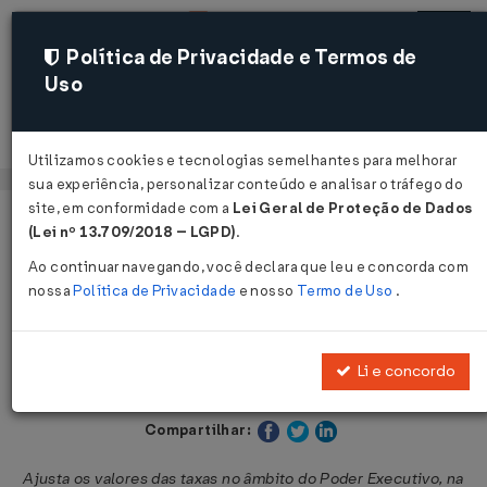
Política de Privacidade e Termos de
Uso
Acessar
Utilizamos cookies e tecnologias semelhantes para melhorar
sua experiência, personalizar conteúdo e analisar o tráfego do
site, em conformidade com a
Lei Geral de Proteção de Dados
Página Inicial
Legislações
Legislação Estadual - Bahia
(Lei nº 13.709/2018 – LGPD)
.
Ao continuar navegando, você declara que leu e concorda com
Voltar
nossa
Política de Privacidade
e nosso
Termo de Uso
.
Decreto Nº 22525 DE 29/12/2023
Li e concordo
Publicado no DOE - BA em 30 dez 2023
Compartilhar:
Ajusta os valores das taxas no âmbito do Poder Executivo, na