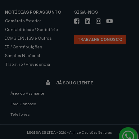
NOTÍCIAS POR ASSUNTO
SIGA-NOS
Comércio Exterior
Contabilidade / Societário
ICMS, IPI, ISS e Outros
TRABALHE CONOSCO
IR / Contribuições
Simples Nacional
Trabalho / Previdência
JÁ SOU CLIENTE
Área do Assinante
Fale Conosco
Telefones
LEGISWEB LTDA - 2026 - Agilize Decisões Seguras