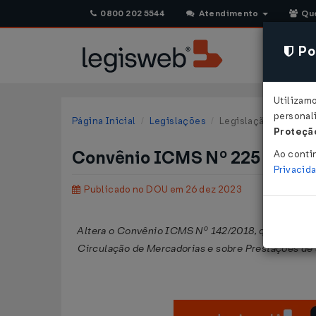
0800 202 5544
Atendimento
Qu
Pol
Utilizam
personali
Página Inicial
Legislações
Legislação Federal
Proteção
Convênio ICMS Nº 225 DE 21
Ao conti
Privacid
Publicado no DOU em 26 dez 2023
Altera o Convênio ICMS Nº 142/2018, que dispõe s
Circulação de Mercadorias e sobre Prestações de 