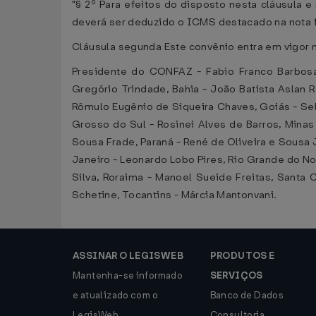
"§ 2º Para efeitos do disposto nesta cláusula 
deverá ser deduzido o ICMS destacado na nota fi
Cláusula segunda Este convênio entra em vigor na
Presidente do CONFAZ - Fabio Franco Barbosa
Gregório Trindade, Bahia - João Batista Aslan R
Rômulo Eugênio de Siqueira Chaves, Goiás - Se
Grosso do Sul - Rosinei Alves de Barros, Minas
Sousa Frade, Paraná - René de Oliveira e Sousa 
Janeiro - Leonardo Lobo Pires, Rio Grande do Nor
Silva, Roraima - Manoel Sueide Freitas, Santa 
Schetine, Tocantins - Márcia Mantonvani.
ASSINAR O LEGISWEB
PRODUTOS E
Mantenha-se informado
SERVIÇOS
e atualizado com o
Banco de Dados
LegisWeb.
Consultoria