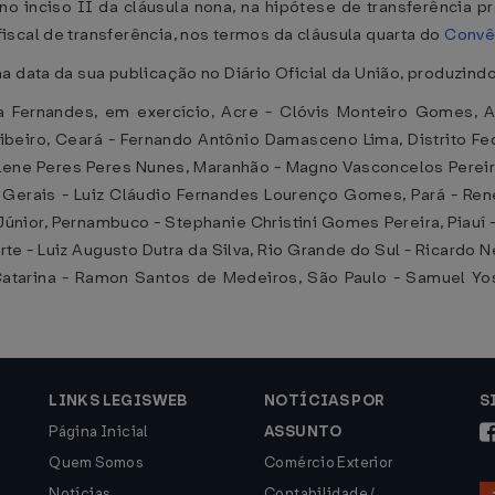
e no inciso II da cláusula nona, na hipótese de transferência
scal de transferência, nos termos da cláusula quarta do
Convê
 data da sua publicação no Diário Oficial da União, produzindo 
 Fernandes, em exercício, Acre - Clóvis Monteiro Gomes, 
ibeiro, Ceará - Fernando Antônio Damasceno Lima, Distrito Fe
lene Peres Peres Nunes, Maranhão - Magno Vasconcelos Pereir
 Gerais - Luiz Cláudio Fernandes Lourenço Gomes, Pará - René
Júnior, Pernambuco - Stephanie Christini Gomes Pereira, Piauí
te - Luiz Augusto Dutra da Silva, Rio Grande do Sul - Ricardo N
Catarina - Ramon Santos de Medeiros, São Paulo - Samuel Yosh
LINKS LEGISWEB
NOTÍCIAS POR
S
Página Inicial
ASSUNTO
Quem Somos
Comércio Exterior
Notícias
Contabilidade /