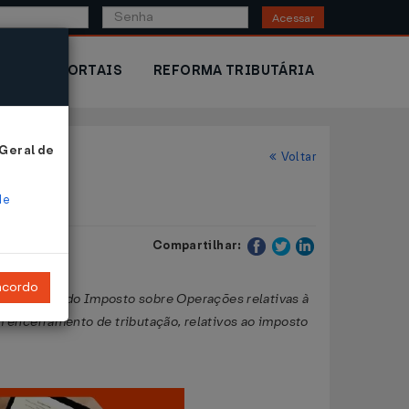
Acessar
IOR
PORTAIS
REFORMA TRIBUTÁRIA
 Geral de
Voltar
de
Compartilhar:
ncordo
colhimento do Imposto sobre Operações relativas à
 encerramento de tributação, relativos ao imposto