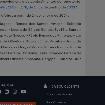
 promovida entre estabelecimentos do remetente,
nio ICMS nº 178, de 1º de dezembro de 2023
.".
efeitos a partir de 1º de janeiro de 2024.
Alagoas - Renata dos Santos, Amapá - Robledo
deral - Leonardo Sá dos Santos, Espírito Santo -
a, Mato Grosso - Fábio Fernandes Pimenta, Mato
 de Oliveira e Sousa Júnior, Paraíba - Bruno de
 - Maria das Graças Morais Moreira Ramos, Rio de
eves Pereira, Rondônia - Luis Fernando Pereira da
iaki Oliveria Kinoshita, Sergipe - Alberto Cruz
IGA-NOS
JÁ SOU CLIENTE
Área do Assinante
Fale Conosco