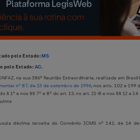
tado pelo Estado:
MS
o pelo Estado:
AC
.
NFAZ, na sua 386ª Reunião Extraordinária, realizada em Brasí
entar nº 87, de 13 de setembro de 1996
, nos arts. 102 e 199 
I do § 1º e nos §§ 7º e 8º do art. 13, no art. 21-B e nos §§ 12 a 
guinte
láusula décima terceira do Convênio ICMS nº 142, de 14 