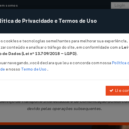
em somos
ítica de Privacidade e Termos de Uso
CONSULTORIA
SISTEMAS
COMÉRCIO EXTER
os cookies e tecnologias semelhantes para melhorar sua experiência,
zar conteúdo e analisar o tráfego do site, em conformidade com a
Lei
 de Dados (Lei nº 13.709/2018 – LGPD)
.
/12/2023
nuar navegando, você declara que leu e concorda com nossa
Política 
ade
e nosso
Termo de Uso
.
Li e co
obre os regimes de substituição tributária e de antecipação de re
Serviço de Transporte Interestadual e de Comunicação (ICMS) com
devido pelas operações subsequentes.