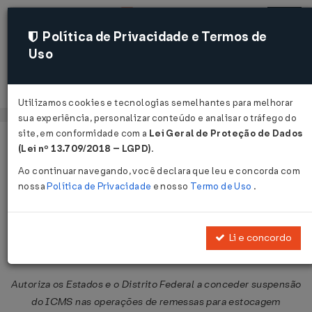
Política de Privacidade e Termos de
Uso
Acessar
Utilizamos cookies e tecnologias semelhantes para melhorar
sua experiência, personalizar conteúdo e analisar o tráfego do
site, em conformidade com a
Lei Geral de Proteção de Dados
Página Inicial
Legislações
Legislação Federal
Voltar
(Lei nº 13.709/2018 – LGPD)
.
Ao continuar navegando, você declara que leu e concorda com
Convênio ICMS Nº 219 DE
nossa
Política de Privacidade
e nosso
Termo de Uso
.
21/12/2023
Publicado no DOU em 26 dez 2023
Li e concordo
Compartilhar:
Autoriza os Estados e o Distrito Federal a conceder suspensão
do ICMS nas operações de remessas para estocagem