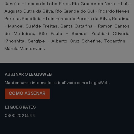
Janeiro - Leonardo Lobo Pires, Rio Grande do Norte - Luiz
Augusto Dutra da Silva, Rio Grande do Sul - Ricardo Neves
Pereira, Rondônia - Luis Fernando Pereira da Silva, Roraima
- Manoel Sueide Freitas, Santa Catarina - Ramon Santos
de Medeiros, São Paulo - Samuel Yoshiaki Oliveria
Kinoshita, Sergipe - Alberto Cruz Schetine, Tocantins -
Márcia Mantonvani.
ASSINAR O LEGISWEB
Mantenha-se informado e atualizado com o LegisWeb.
COMO ASSINAR
LIGUE GRÁTIS
0800 202 5544