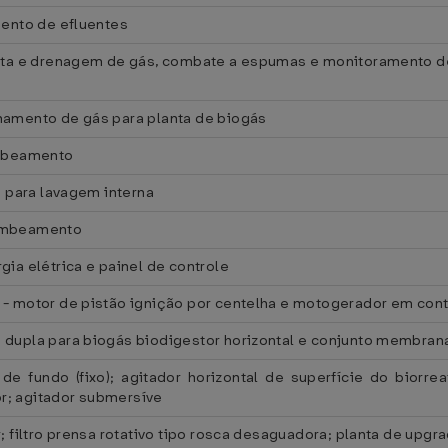
mento de efluentes
eta e drenagem de gás, combate a espumas e monitoramento 
amento de gás para planta de biogás
ombeamento
a para lavagem interna
ombeamento
ia elétrica e painel de controle
- motor de pistão ignição por centelha e motogerador em cont
dupla para biogás biodigestor horizontal e conjunto membran
 de fundo (fixo); agitador horizontal de superfície do biorrea
or; agitador submersíve
; filtro prensa rotativo tipo rosca desaguadora; planta de upg