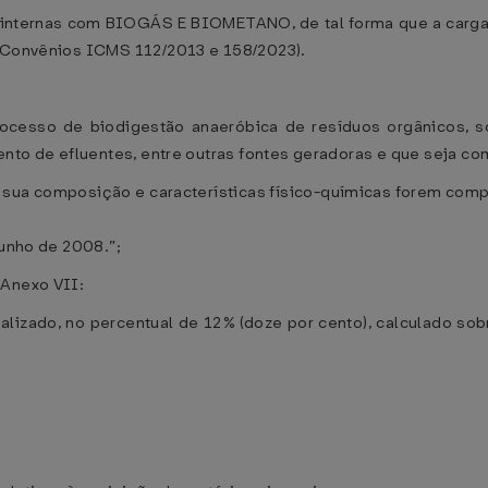
s internas com BIOGÁS E BIOMETANO, de tal forma que a carga t
 (Convênios ICMS 112/2013 e 158/2023).
ocesso de biodigestão anaeróbica de resíduos orgânicos, s
mento de efluentes, entre outras fontes geradoras e que seja 
 sua composição e características físico-químicas forem comp
junho de 2008.”;
 Anexo VII:
nalizado, no percentual de 12% (doze por cento), calculado so