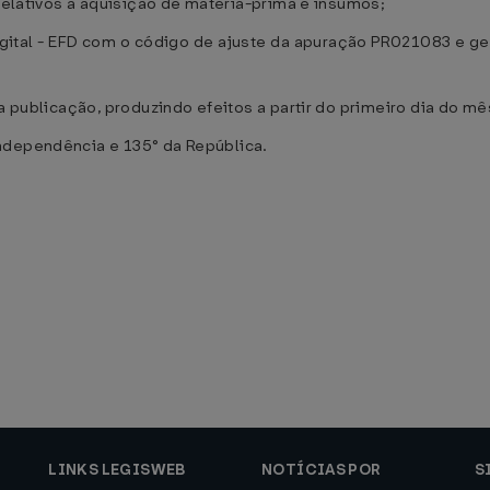
 relativos à aquisição de matéria-prima e insumos;
 Digital - EFD com o código de ajuste da apuração PR021083 e 
ua publicação, produzindo efeitos a partir do primeiro dia do 
ndependência e 135° da República.
LINKS LEGISWEB
NOTÍCIAS POR
S