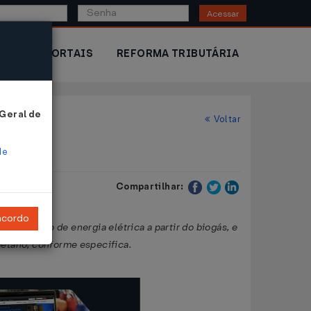
Acessar
IOR
PORTAIS
REFORMA TRIBUTÁRIA
 Geral de
Voltar
de
Compartilhar:
ncordo
geração de energia elétrica a partir do biogás, e
metano, conforme especifica.