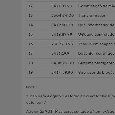
12
8421.39.90
Combinação de máqu
13
8504.34.00
Transformador
14
8419.50.90
Desumidificador de 
15
8419.89.99
Unidade controlado
16
7309.00.90
Tanque em chapas d
17
8421.19.9
Decanter centrífugo 
18
8405.90.00
Sistema biodigesto
19
8414.59.90
Soprador de biogás
Nota:
1. não será exigido o estorno do crédito fiscal de
este item.”;
Alteração 901ª Fica acrescentado o item 5-A ao