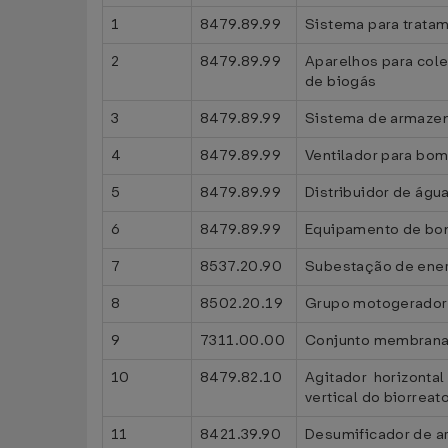
1
8479.89.99
Sistema para trata
2
8479.89.99
Aparelhos para col
de biogás
3
8479.89.99
Sistema de armazen
4
8479.89.99
Ventilador para b
5
8479.89.99
Distribuidor de águ
6
8479.89.99
Equipamento de b
7
8537.20.90
Subestação de energ
8
8502.20.19
Grupo motogerador 
9
7311.00.00
Conjunto membrana 
10
8479.82.10
Agitador horizontal
vertical do biorreat
11
8421.39.90
Desumificador de ar