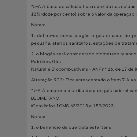
“5-A A base de cálculo fica reduzida nas saída
12% (doze por cento) sobre o valor da operação
Notas:
1. define-se como biogás o gás oriundo do pr
pecuária, aterros sanitários, estações de trata
2. o biogás será considerado biometano quando
Petróleo, Gás
Natural e Biocombustíveis - ANP n° 16, de 17 de 
Alteração 902ª Fica acrescentado o item 7-A ao
“7-A À empresa distribuidora de gás natural ca
BIOMETANO
(Convênios ICMS 63/2015 e 159/2023).
Notas:
1. o benefício de que trata este item: