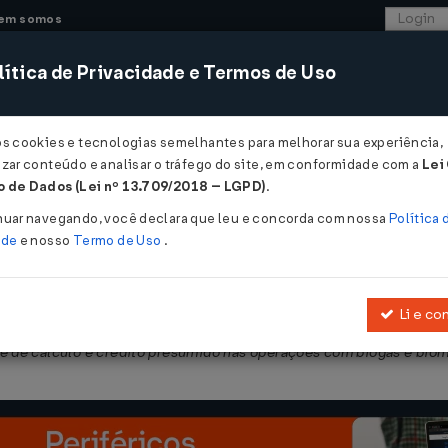
em somos
ítica de Privacidade e Termos de Uso
CONSULTORIA
SISTEMAS
COMÉRCIO EXTER
os cookies e tecnologias semelhantes para melhorar sua experiência,
zar conteúdo e analisar o tráfego do site, em conformidade com a
Lei
- Paraná
 de Dados (Lei nº 13.709/2018 – LGPD)
.
023
nuar navegando, você declara que leu e concorda com nossa
Política 
ade
e nosso
Termo de Uso
.
Li e co
 nas operações com os produtos que menciona, quando destinados à 
e de cálculo e crédito presumido nas operações com biogás e bio