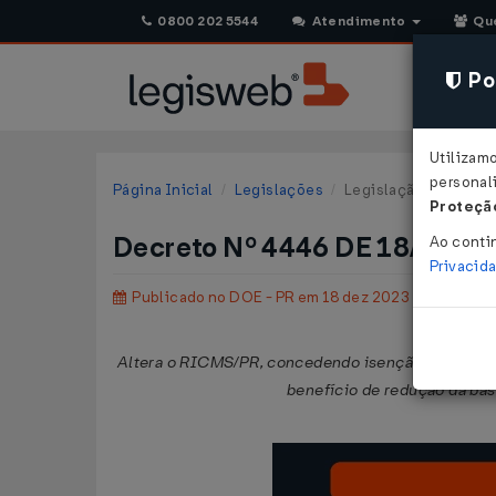
0800 202 5544
Atendimento
Qu
Pol
Utilizam
personali
Página Inicial
Legislações
Legislação Estadual 
Proteção
Decreto Nº 4446 DE 18/12/2
Ao conti
Privacid
Publicado no DOE - PR em 18 dez 2023
Altera o RICMS/PR, concedendo isenção do imposto
benefício de redução da bas