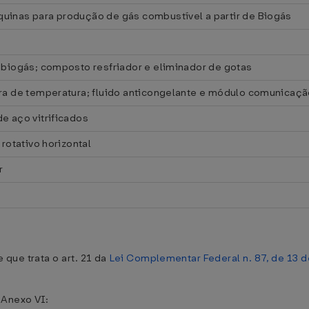
inas para produção de gás combustível a partir de Biogás
biogás; composto resfriador e eliminador de gotas
ra de temperatura; fluido anticongelante e módulo comunicaç
e aço vitrificados
rotativo horizontal
r
 que trata o art. 21 da
Lei Complementar Federal n. 87, de 13 
 Anexo VI: