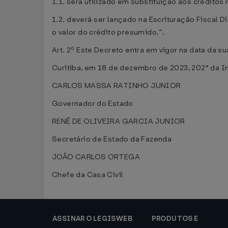
1.1. será utilizado em substituição aos créditos
1.2. deverá ser lançado na Escrituração Fiscal
o valor do crédito presumido.”.
Art. 2º Este Decreto entra em vigor na data da s
Curitiba, em 18 de dezembro de 2023, 202° da I
CARLOS MASSA RATINHO JUNIOR
Governador do Estado
RENÊ DE OLIVEIRA GARCIA JUNIOR
Secretário de Estado da Fazenda
JOÃO CARLOS ORTEGA
Chefe da Casa Civil
ASSINAR O LEGISWEB
PRODUTOS E