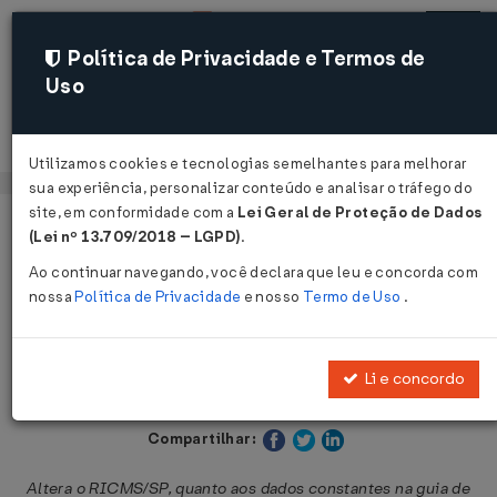
Política de Privacidade e Termos de
Uso
Acessar
Utilizamos cookies e tecnologias semelhantes para melhorar
sua experiência, personalizar conteúdo e analisar o tráfego do
site, em conformidade com a
Lei Geral de Proteção de Dados
Página Inicial
Legislações
Legislação Estadual - São Paulo
(Lei nº 13.709/2018 – LGPD)
.
Ao continuar navegando, você declara que leu e concorda com
Voltar
nossa
Política de Privacidade
e nosso
Termo de Uso
.
Decreto Nº 68191 DE 14/12/2023
Li e concordo
Publicado no DOE - SP em 15 dez 2023
Compartilhar:
Altera o RICMS/SP, quanto aos dados constantes na guia de