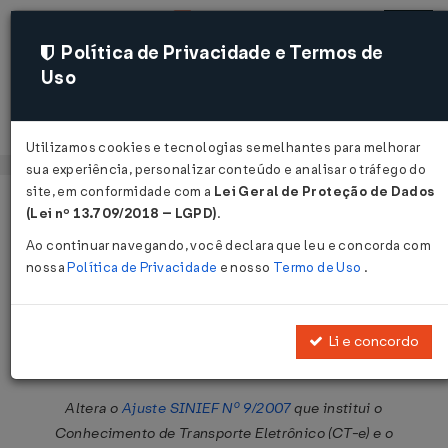
Política de Privacidade e Termos de
Uso
Acessar
Utilizamos cookies e tecnologias semelhantes para melhorar
sua experiência, personalizar conteúdo e analisar o tráfego do
site, em conformidade com a
Lei Geral de Proteção de Dados
Página Inicial
Legislações
Legislação Federal
Voltar
(Lei nº 13.709/2018 – LGPD)
.
Ao continuar navegando, você declara que leu e concorda com
Ajuste SINIEF Nº 46 DE
nossa
Política de Privacidade
e nosso
Termo de Uso
.
08/12/2023
Publicado no DOU em 13 dez 2023
Li e concordo
Compartilhar:
Altera o
Ajuste SINIEF Nº 9/2007
que institui o
Conhecimento de Transporte Eletrônico (CT-e) e o