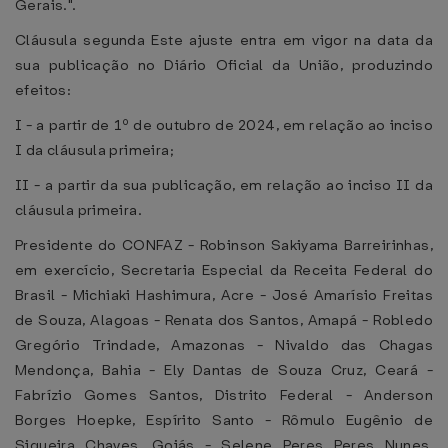
Gerais.".
Cláusula segunda Este ajuste entra em vigor na data da
sua publicação no Diário Oficial da União, produzindo
efeitos:
I - a partir de 1º de outubro de 2024, em relação ao inciso
I da cláusula primeira;
II - a partir da sua publicação, em relação ao inciso II da
cláusula primeira.
Presidente do CONFAZ - Robinson Sakiyama Barreirinhas,
em exercício, Secretaria Especial da Receita Federal do
Brasil - Michiaki Hashimura, Acre - José Amarísio Freitas
de Souza, Alagoas - Renata dos Santos, Amapá - Robledo
Gregório Trindade, Amazonas - Nivaldo das Chagas
Mendonça, Bahia - Ely Dantas de Souza Cruz, Ceará -
Fabrízio Gomes Santos, Distrito Federal - Anderson
Borges Hoepke, Espírito Santo - Rômulo Eugênio de
Siqueira Chaves, Goiás - Selene Peres Peres Nunes,