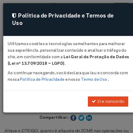
Política de Privacidade e Termos de
Uso
Acessar
Utilizamos cookies e tecnologias semelhantes para melhorar
sua experiência, personalizar conteúdo e analisar o tráfego do
site, em conformidade com a
Lei Geral de Proteção de Dados
Página Inicial
Legislações
Legislação Estadual - Goiás
(Lei nº 13.709/2018 – LGPD)
.
Ao continuar navegando, você declara que leu e concorda com
Voltar
nossa
Política de Privacidade
e nosso
Termo de Uso
.
Lei Nº 22460 DE 12/12/2023
Li e concordo
Publicado no DOE - GO em 12 dez 2023
Compartilhar:
Altera o CTE/GO, quanto à alíquota do ICMS nas operações ou