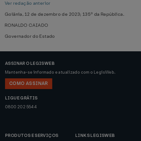
Ver redação anterior
Goiânia, 12 de dezembro de 2023; 135º da República.
RONALDO CAIADO
Governador do Estado
ASSINAR O LEGISWEB
Mantenha-se informado e atualizado com o LegisWeb.
COMO ASSINAR
LIGUE GRÁTIS
0800 202 5544
PRODUTOS E SERVIÇOS
LINKS LEGISWEB