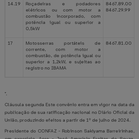
14.19
Roçadeiras e podadores
8467.89.00
elétricos ou com motor a
8467.29.99
combustão incorporado, com
potência igual ou superior a
0,5kW
17
Motosserras portáteis de
8467.81.00
corrente, com motor a
combustão, de potência igual ou
superior a 1,2kW, e sujeitas ao
registro no IBAMA
".
Cláusula segunda Este convênio entra em vigor na data da
publicação de sua ratificação nacional no Diário Oficial da
União, produzindo efeitos a partir de 1º de julho de 2024.
Presidente do CONFAZ - Robinson Sakiyama Barreirinhas,
em exercício, Acre - José Amarísio Freitas de Souza,