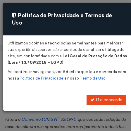
Política de Privacidade e Termos de
Uso
Acessar
Utilizamos cookies e tecnologias semelhantes para melhorar
sua experiência, personalizar conteúdo e analisar o tráfego do
site, em conformidade com a
Lei Geral de Proteção de Dados
Página Inicial
Legislações
Legislação Federal
Voltar
(Lei nº 13.709/2018 – LGPD)
.
Ao continuar navegando, você declara que leu e concorda com
Convênio ICMS Nº 199 DE
nossa
Política de Privacidade
e nosso
Termo de Uso
.
08/12/2023
Publicado no DOU em 12 dez 2023
Li e concordo
Compartilhar:
Altera o
Convênio ICMS Nº 52/1991
, que concede redução da
base de cálculo nas operações com equipamentos industriais