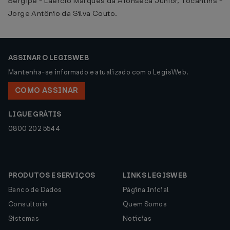
Sergipe - Laércio Marques da Afonseca Junior, Tocantins -
Jorge Antônio da Silva Couto.
ASSINAR O LEGISWEB
Mantenha-se informado e atualizado com o LegisWeb.
COMO ASSINAR
LIGUE GRÁTIS
0800 202 5544
PRODUTOS E SERVIÇOS
LINKS LEGISWEB
Banco de Dados
Página Inicial
Consultoria
Quem Somos
Sistemas
Notícias