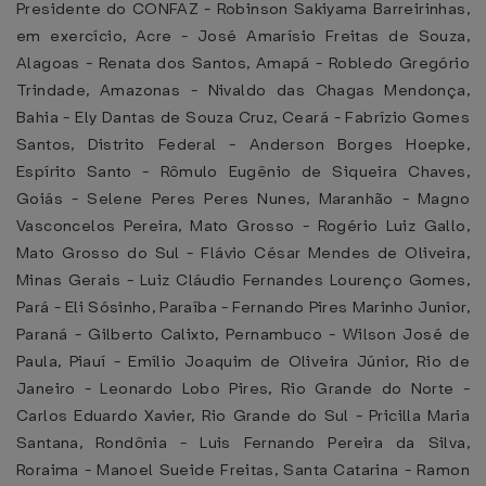
Presidente do CONFAZ - Robinson Sakiyama Barreirinhas,
em exercício, Acre - José Amarísio Freitas de Souza,
Alagoas - Renata dos Santos, Amapá - Robledo Gregório
Trindade, Amazonas - Nivaldo das Chagas Mendonça,
Bahia - Ely Dantas de Souza Cruz, Ceará - Fabrízio Gomes
Santos, Distrito Federal - Anderson Borges Hoepke,
Espírito Santo - Rômulo Eugênio de Siqueira Chaves,
Goiás - Selene Peres Peres Nunes, Maranhão - Magno
Vasconcelos Pereira, Mato Grosso - Rogério Luiz Gallo,
Mato Grosso do Sul - Flávio César Mendes de Oliveira,
Minas Gerais - Luiz Cláudio Fernandes Lourenço Gomes,
Pará - Eli Sósinho, Paraíba - Fernando Pires Marinho Junior,
Paraná - Gilberto Calixto, Pernambuco - Wilson José de
Paula, Piauí - Emílio Joaquim de Oliveira Júnior, Rio de
Janeiro - Leonardo Lobo Pires, Rio Grande do Norte -
Carlos Eduardo Xavier, Rio Grande do Sul - Pricilla Maria
Santana, Rondônia - Luis Fernando Pereira da Silva,
Roraima - Manoel Sueide Freitas, Santa Catarina - Ramon