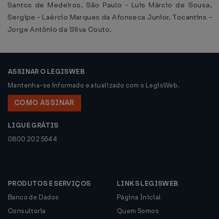
Santos de Medeiros, São Paulo - Luis Márcio de Sousa,
Sergipe - Laércio Marques da Afonseca Junior, Tocantins -
Jorge Antônio da Silva Couto.
ASSINAR O LEGISWEB
Mantenha-se informado e atualizado com o LegisWeb.
COMO ASSINAR
LIGUE GRÁTIS
0800 202 5544
PRODUTOS E SERVIÇOS
LINKS LEGISWEB
Banco de Dados
Página Inicial
Consultoria
Quem Somos