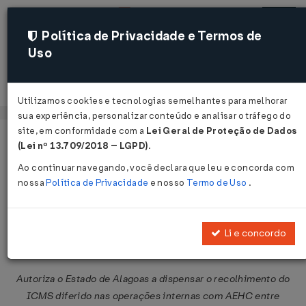
Política de Privacidade e Termos de
Uso
Acessar
Utilizamos cookies e tecnologias semelhantes para melhorar
sua experiência, personalizar conteúdo e analisar o tráfego do
site, em conformidade com a
Lei Geral de Proteção de Dados
Página Inicial
Legislações
Legislação Federal
Voltar
(Lei nº 13.709/2018 – LGPD)
.
Ao continuar navegando, você declara que leu e concorda com
Convênio ICMS Nº 185 DE
nossa
Política de Privacidade
e nosso
Termo de Uso
.
08/12/2023
Publicado no DOU em 12 dez 2023
Li e concordo
Compartilhar:
Autoriza o Estado de Alagoas a dispensar o recolhimento do
ICMS diferido nas operações internas com AEHC entre