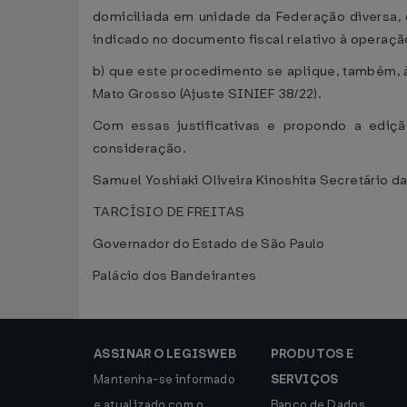
domiciliada em unidade da Federação diversa, 
indicado no documento fiscal relativo à operaçã
b) que este procedimento se aplique, também, à
Mato Grosso (Ajuste SINIEF 38/22).
Com essas justificativas e propondo a ediçã
consideração.
Samuel Yoshiaki Oliveira Kinoshita Secretário 
TARCÍSIO DE FREITAS
Governador do Estado de São Paulo
Palácio dos Bandeirantes
ASSINAR O LEGISWEB
PRODUTOS E
Mantenha-se informado
SERVIÇOS
e atualizado com o
Banco de Dados