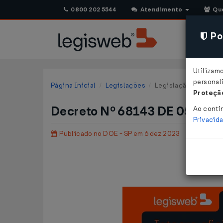
0800 202 5544
Atendimento
Qu
Pol
Utilizam
personali
Página Inicial
Legislações
Legislação Estadual 
Proteção
Decreto Nº 68143 DE 05/12/
Ao conti
Privacid
Publicado no DOE - SP em 6 dez 2023
Altera o