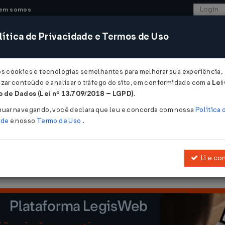
em somos
ítica de Privacidade e Termos de Uso
CONSULTORIA
SISTEMAS
COMÉRCIO EXTER
os cookies e tecnologias semelhantes para melhorar sua experiência,
zar conteúdo e analisar o tráfego do site, em conformidade com a
Lei
- São Paulo
 de Dados (Lei nº 13.709/2018 – LGPD)
.
2023
nuar navegando, você declara que leu e concorda com nossa
Política 
ade
e nosso
Termo de Uso
.
Li e co
 RICMS/SP, quanto à entrega da mercadoria a destinatário não cont