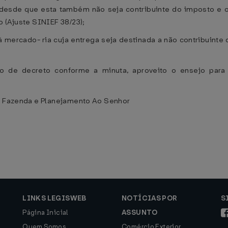
desde que esta também não seja contribuinte do imposto e o
o (Ajuste SINIEF 38/23);
 mercado- ria cuja entrega seja destinada a não contribuinte
o de decreto conforme a minuta, aproveito o ensejo para 
da Fazenda e Planejamento Ao Senhor
LINKS LEGISWEB
NOTÍCIAS POR
S
Página Inicial
ASSUNTO
Quem Somos
Comércio Exterior