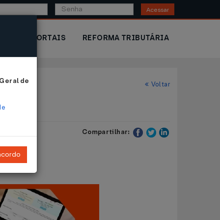
Acessar
IOR
PORTAIS
REFORMA TRIBUTÁRIA
 Geral de
Voltar
de
Compartilhar:
ncordo
ribuinte.