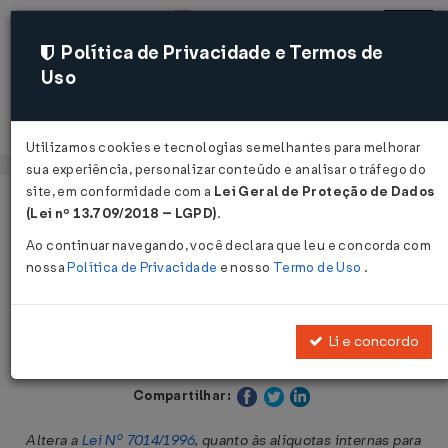
Política de Privacidade e Termos de
Uso
Acessar
Utilizamos cookies e tecnologias semelhantes para melhorar
sua experiência, personalizar conteúdo e analisar o tráfego do
site, em conformidade com a
Lei Geral de Proteção de Dados
Página Inicial
Legislações
Legislação Estadual - Bahia
(Lei nº 13.709/2018 – LGPD)
.
Ao continuar navegando, você declara que leu e concorda com
Voltar
nossa
Política de Privacidade
e nosso
Termo de Uso
.
Lei Nº 14629 DE 08/11/2023
Li e concordo
Publicado no DOE - BA em 9 nov 2023
Compartilhar:
Altera a
Lei Nº 7014/1996
, quanto às alíquotas internas para