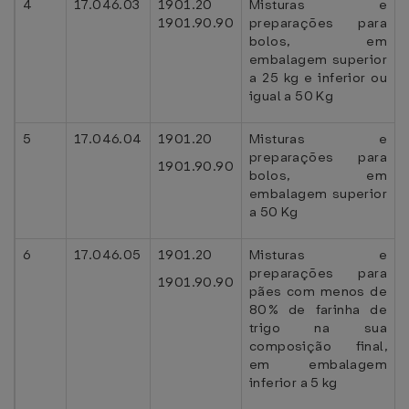
4
17.046.03
1901.20
Misturas e
1901.90.90
preparações para
bolos, em
embalagem superior
a 25 kg e inferior ou
igual a 50 Kg
5
17.046.04
1901.20
Misturas e
preparações para
1901.90.90
bolos, em
embalagem superior
a 50 Kg
6
17.046.05
1901.20
Misturas e
preparações para
1901.90.90
pães com menos de
80% de farinha de
trigo na sua
composição final,
em embalagem
inferior a 5 kg