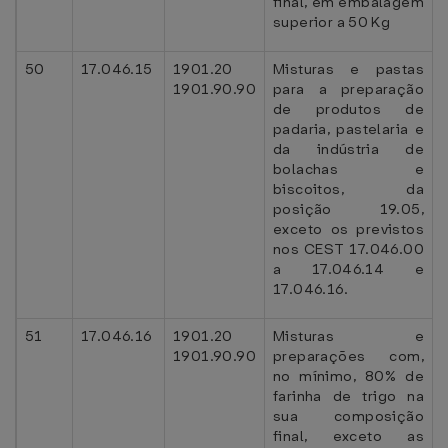
final, em embalagem
superior a 50 Kg
50
17.046.15
1901.20
Misturas e pastas
1901.90.90
para a preparação
de produtos de
padaria, pastelaria e
da indústria de
bolachas e
biscoitos, da
posição 19.05,
exceto os previstos
nos CEST 17.046.00
a 17.046.14 e
17.046.16.
51
17.046.16
1901.20
Misturas e
1901.90.90
preparações com,
no mínimo, 80% de
farinha de trigo na
sua composição
final, exceto as