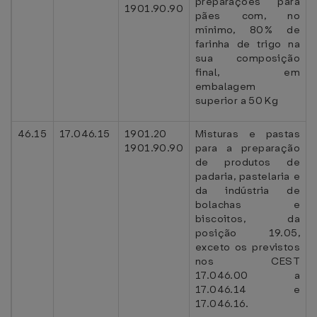
preparações para
1901.90.90
pães com, no
mínimo, 80% de
farinha de trigo na
sua composição
final, em
embalagem
superior a 50 Kg
46.15
17.046.15
1901.20
Misturas e pastas
1901.90.90
para a preparação
de produtos de
padaria, pastelaria e
da indústria de
bolachas e
biscoitos, da
posição 19.05,
exceto os previstos
nos CEST
17.046.00 a
17.046.14 e
17.046.16.