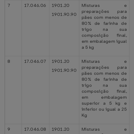
7
17.046.06
1901.20
Misturas e
preparações para
1901.90.90
pães com menos de
80% de farinha de
trigo na sua
composição final,
em embalagem igual
a 5 kg
8
17.046.07
1901.20
Misturas e
preparações para
1901.90.90
pães com menos de
80% de farinha de
trigo na sua
composição final,
em embalagem
superior a 5 kg e
inferior ou igual a 25
Kg
9
17.046.08
1901.20
Misturas e