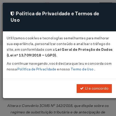
Política de Privacidade e Termos de
Uso
Acessar
Utilizamos cookies e tecnologias semelhantes para melhorar
sua experiência, personalizar conteúdo e analisar o tráfego do
site, em conformidade com a
Lei Geral de Proteção de Dados
Página Inicial
Legislações
Legislação Federal
Voltar
(Lei nº 13.709/2018 – LGPD)
.
Ao continuar navegando, você declara que leu e concorda com
Convênio ICMS Nº 171 DE
nossa
Política de Privacidade
e nosso
Termo de Uso
.
20/10/2023
Publicado no DOU em 23 out 2023
Li e concordo
Compartilhar:
Altera o Convênio ICMS Nº 142/2018, que dispõe sobre os
regimes de substituição tributária e de antecipação de