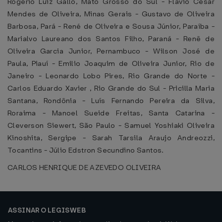
Rogério Luiz Gallo, Mato Grosso do Sul - Flávio César
Mendes de Oliveira, Minas Gerais - Gustavo de Oliveira
Barbosa, Pará - René de Oliveira e Sousa Júnior, Paraíba -
Marialvo Laureano dos Santos Filho, Paraná - Renê de
Oliveira Garcia Junior, Pernambuco - Wilson José de
Paula, Piauí - Emilio Joaquim de Oliveira Junior, Rio de
Janeiro - Leonardo Lobo Pires, Rio Grande do Norte -
Carlos Eduardo Xavier , Rio Grande do Sul - Pricilla Maria
Santana, Rondônia - Luís Fernando Pereira da Silva,
Roraima - Manoel Sueide Freitas, Santa Catarina -
Cleverson Siewert, São Paulo - Samuel Yoshiaki Oliveira
Kinoshita, Sergipe - Sarah Tarsila Araujo Andreozzi,
Tocantins - Júlio Edstron Secundino Santos.
CARLOS HENRIQUE DE AZEVEDO OLIVEIRA
ASSINAR O LEGISWEB