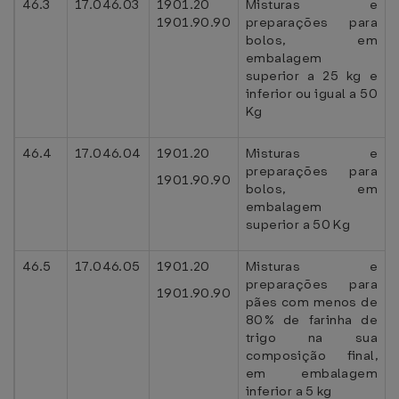
46.3
17.046.03
1901.20
Misturas e
1901.90.90
preparações para
bolos, em
embalagem
superior a 25 kg e
inferior ou igual a 50
Kg
46.4
17.046.04
1901.20
Misturas e
preparações para
1901.90.90
bolos, em
embalagem
superior a 50 Kg
46.5
17.046.05
1901.20
Misturas e
preparações para
1901.90.90
pães com menos de
80% de farinha de
trigo na sua
composição final,
em embalagem
inferior a 5 kg