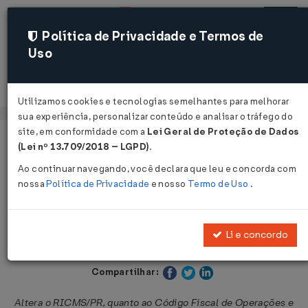
Política de Privacidade e Termos de
Uso
Acessar
Utilizamos cookies e tecnologias semelhantes para melhorar
sua experiência, personalizar conteúdo e analisar o tráfego do
site, em conformidade com a
Lei Geral de Proteção de Dados
Página Inicial
Legislações
Legislação Estadual - Paraná
(Lei nº 13.709/2018 – LGPD)
.
Ao continuar navegando, você declara que leu e concorda com
Voltar
nossa
Política de Privacidade
e nosso
Termo de Uso
.
Decreto Nº 3554 DE 03/10/2023
Li e concordo
Publicado no DOE - PR em 3 out 2023
Compartilhar:
Altera o RICMS/PR, quanto ao Código Fiscal de Operações e