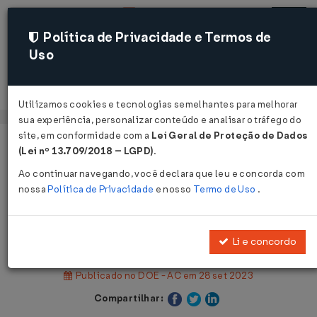
Política de Privacidade e Termos de
Uso
Acessar
Utilizamos cookies e tecnologias semelhantes para melhorar
sua experiência, personalizar conteúdo e analisar o tráfego do
site, em conformidade com a
Lei Geral de Proteção de Dados
Página Inicial
Legislações
Legislação Estadual - Acre
(Lei nº 13.709/2018 – LGPD)
.
Ao continuar navegando, você declara que leu e concorda com
Voltar
nossa
Política de Privacidade
e nosso
Termo de Uso
.
Lei Complementar Nº 444 DE
28/09/2023
Li e concordo
Publicado no DOE - AC em 28 set 2023
Compartilhar: