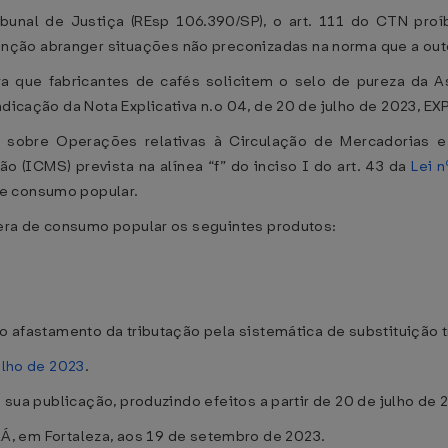
al de Justiça (REsp 106.390/SP), o art. 111 do CTN proíb
nção abranger situações não preconizadas na norma que a out
ue fabricantes de cafés solicitem o selo de pureza da As
ndicação da Nota Explicativa n.o 04, de 20 de julho de 2023, E
 sobre Operações relativas à Circulação de Mercadorias e
 (ICMS) prevista na alínea “f” do inciso I do art. 43 da
Lei 
de consumo popular.
idera de consumo popular os seguintes produtos:
o afastamento da tributação pela sistemática de substituição trib
julho de 2023
.
e sua publicação, produzindo efeitos a partir de 20 de julho de 
em Fortaleza, aos 19 de setembro de 2023.