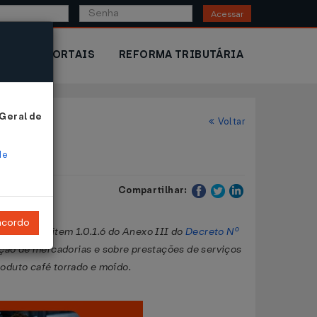
Acessar
IOR
PORTAIS
REFORMA TRIBUTÁRIA
 Geral de
Voltar
de
Compartilhar:
ncordo
como o subitem 1.0.1.6 do Anexo III do
Decreto Nº
ação de mercadorias e sobre prestações de serviços
oduto café torrado e moído.