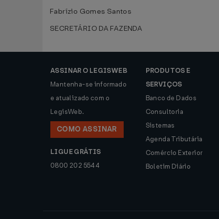
Fabrízio Gomes Santos
SECRETÁRIO DA FAZENDA
ASSINAR O LEGISWEB
PRODUTOS E
Mantenha-se informado
SERVIÇOS
e atualizado com o
Banco de Dados
LegisWeb.
Consultoria
Sistemas
COMO ASSINAR
Agenda Tributária
LIGUE GRÁTIS
Comércio Exterior
0800 202 5544
Boletim Diário