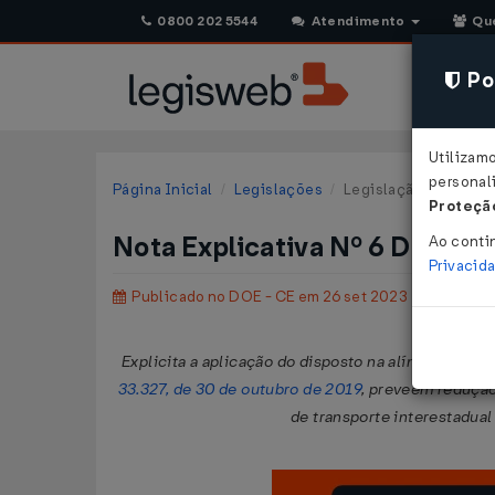
0800 202 5544
Atendimento
Qu
Pol
Utilizam
personali
Página Inicial
Legislações
Legislação Estadual 
Proteção
Nota Explicativa Nº 6 DE 26/
Ao conti
Privacid
Publicado no DOE - CE em 26 set 2023
Explicita a aplicação do disposto na alínea “f” do i
33.327, de 30 de outubro de 2019
, preveem redução
de transporte interestadua