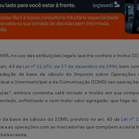
o uso das atribuições legais que lhe confere o inciso III do
art. 43 da
Lei nº 12.670, de 27 de dezembro de 1996
, bem com
redução de base de cálculo do Imposto sobre Operações re
adual e Intermunicipal e de Comunicação (ICMS) nas operações
s”, embora contenha café torrado e moído em sua composi
renciado, sofisticado e com maior valor agregado, que foge do o
a base de cálculo do ICMS, previsto no art. 43 da
Lei nº 
para as operações com as mercadorias que compõem a cesta básica
baixa renda;