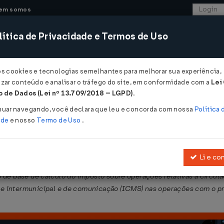
em somos
ítica de Privacidade e Termos de Uso
CONSULTORIA
SISTEMAS
COMÉRCIO EXTER
os cookies e tecnologias semelhantes para melhorar sua experiência,
zar conteúdo e analisar o tráfego do site, em conformidade com a
Lei
- Ceará
 de Dados (Lei nº 13.709/2018 – LGPD)
.
09/2023
nuar navegando, você declara que leu e concorda com nossa
Política 
ade
e nosso
Termo de Uso
.
Li e co
nciso I do art. 43 da
Lei Nº 12.670, de 27 de dezembro de 1996
, bem 
 de base de cálculo do imposto sobre operações relativas à circul
l e intermunicipal e de comunicação (ICMS) nas operações com o pr