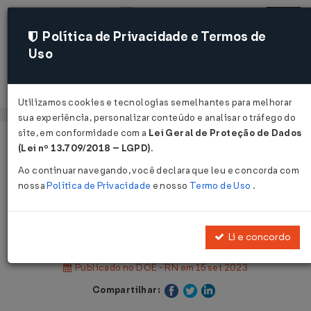
Política de Privacidade e Termos de
Uso
Acessar
Utilizamos cookies e tecnologias semelhantes para melhorar
sua experiência, personalizar conteúdo e analisar o tráfego do
site, em conformidade com a
Lei Geral de Proteção de Dados
Página Inicial
Legislações
(Lei nº 13.709/2018 – LGPD)
.
Legislação Estadual - Rio Grande do Norte
Ao continuar navegando, você declara que leu e concorda com
nossa
Política de Privacidade
e nosso
Termo de Uso
.
Voltar
Lei Nº 11546 DE 14/09/2023
Li e concordo
Publicado no DOE - RN em 15 set 2023
Compartilhar: