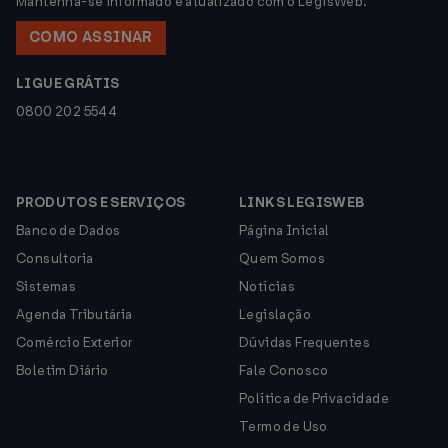
Mantenha-se informado e atualizado com o LegisWeb.
COMO ASSINAR
LIGUE GRÁTIS
0800 202 5544
PRODUTOS E SERVIÇOS
LINKS LEGISWEB
Banco de Dados
Página Inicial
Consultoria
Quem Somos
Sistemas
Notícias
Agenda Tributária
Legislação
Comércio Exterior
Dúvidas Frequentes
Boletim Diário
Fale Conosco
Política de Privacidade
Termo de Uso