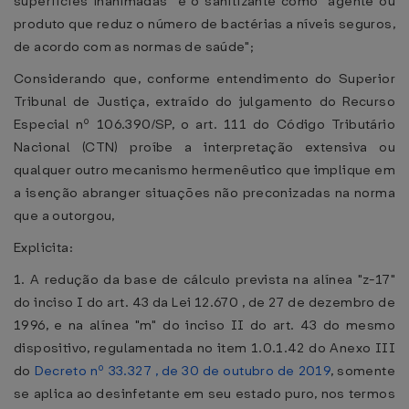
superfícies inanimadas" e o sanitizante como "agente ou
produto que reduz o número de bactérias a níveis seguros,
de acordo com as normas de saúde";
Considerando que, conforme entendimento do Superior
Tribunal de Justiça, extraído do julgamento do Recurso
Especial nº 106.390/SP, o art. 111 do Código Tributário
Nacional (CTN) proíbe a interpretação extensiva ou
qualquer outro mecanismo hermenêutico que implique em
a isenção abranger situações não preconizadas na norma
que a outorgou,
Explicita:
1. A redução da base de cálculo prevista na alínea "z-17"
do inciso I do art. 43 da Lei 12.670 , de 27 de dezembro de
1996, e na alínea "m" do inciso II do art. 43 do mesmo
dispositivo, regulamentada no item 1.0.1.42 do Anexo III
do
Decreto nº 33.327 , de 30 de outubro de 2019
, somente
se aplica ao desinfetante em seu estado puro, nos termos