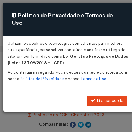
Política de Privacidade e Termos de
Uso
Acessar
Utilizamos cookies e tecnologias semelhantes para melhorar
sua experiência, personalizar conteúdo e analisar o tráfego do
site, em conformidade com a
Lei Geral de Proteção de Dados
Página Inicial
Legislações
Legislação Estadual - Ceará
(Lei nº 13.709/2018 – LGPD)
.
Ao continuar navegando, você declara que leu e concorda com
Voltar
nossa
Política de Privacidade
e nosso
Termo de Uso
.
Nota Explicativa Nº 5 DE
04/09/2023
Li e concordo
Publicado no DOE - CE em 4 set 2023
Compartilhar: