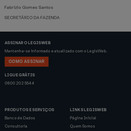
Fabrízio Gomes Santos
SECRETÁRIO DA FAZENDA
ASSINAR O LEGISWEB
Mantenha-se informado e atualizado com o LegisWeb.
COMO ASSINAR
LIGUE GRÁTIS
0800 202 5544
PRODUTOS E SERVIÇOS
LINKS LEGISWEB
Banco de Dados
Página Inicial
Consultoria
Quem Somos