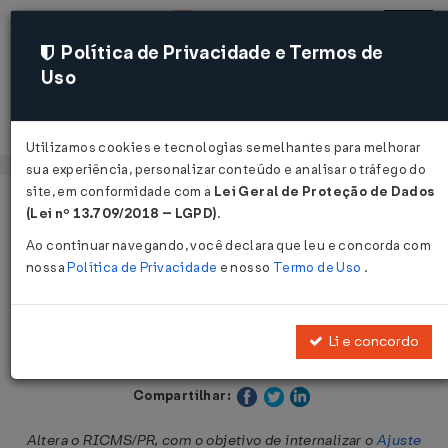
Política de Privacidade e Termos de
Uso
Acessar
Utilizamos cookies e tecnologias semelhantes para melhorar
sua experiência, personalizar conteúdo e analisar o tráfego do
site, em conformidade com a
Lei Geral de Proteção de Dados
Página Inicial
Legislações
Legislação Estadual - Paraná
(Lei nº 13.709/2018 – LGPD)
.
Ao continuar navegando, você declara que leu e concorda com
Voltar
nossa
Política de Privacidade
e nosso
Termo de Uso
.
Decreto Nº 3215 DE 22/08/2023
Li e concordo
Publicado no DOE - PR em 22 ago 2023
Compartilhar:
Altera o RICMS/PR, com o objetivo de internalizar o
Ajuste