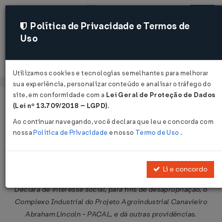
Política de Privacidade e Termos de
Uso
Acessar
Utilizamos cookies e tecnologias semelhantes para melhorar
sua experiência, personalizar conteúdo e analisar o tráfego do
site, em conformidade com a
Lei Geral de Proteção de Dados
Página Inicial
Legislações
Legislação Federal
Voltar
(Lei nº 13.709/2018 – LGPD)
.
Ao continuar navegando, você declara que leu e concorda com
Decreto nº 89.677 de 17/05/1984
nossa
Política de Privacidade
e nosso
Termo de Uso
.
Publicado no DOU em 18 mai 1984
Compartilhar:
Li e concordo
Declara de interesse social, para fins de desapropriação, o
Complexo Industrial do Projeto Agroindustrial Canavieiro
Abraham Lincoln - PACAL, e dá outras providências.